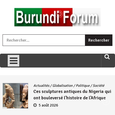
Skip
to
content
« Ingorane si ugupfa , ingorane ni ugupfa nabi ,gupfa ataco
R
umariye umuryango wawe canke igihugu cakwibarutse .Wewe
uri ngaha ndagusigiye iki kibazo : Uriko ukora iki kugira ngo
uzopfire neza umuryango n’igihugu cakwibarutse ? »
Actualités
/
Globalisation
/
Politique
/
Société
Ces sculptures antiques du Nigeria qui
ont bouleversé l’histoire de l’Afrique
5 août 2026