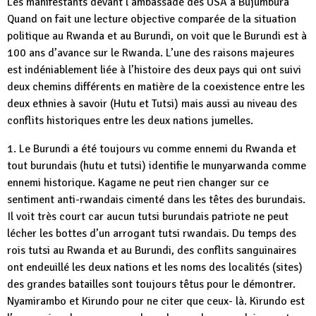
Les manifestants devant l’ambassade des USA à Bujumbura
Quand on fait une lecture objective comparée de la situation
politique au Rwanda et au Burundi, on voit que le Burundi est à
100 ans d’avance sur le Rwanda. L’une des raisons majeures
est indéniablement liée à l’histoire des deux pays qui ont suivi
deux chemins différents en matière de la coexistence entre les
deux ethnies à savoir (Hutu et Tutsi) mais aussi au niveau des
conflits historiques entre les deux nations jumelles.
1. Le Burundi a été toujours vu comme ennemi du Rwanda et
tout burundais (hutu et tutsi) identifie le munyarwanda comme
ennemi historique. Kagame ne peut rien changer sur ce
sentiment anti-rwandais cimenté dans les têtes des burundais.
Il voit très court car aucun tutsi burundais patriote ne peut
lécher les bottes d’un arrogant tutsi rwandais. Du temps des
rois tutsi au Rwanda et au Burundi, des conflits sanguinaires
ont endeuillé les deux nations et les noms des localités (sites)
des grandes batailles sont toujours têtus pour le démontrer.
Nyamirambo et Kirundo pour ne citer que ceux- là. Kirundo est