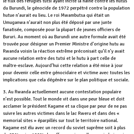
le flux des réfugiés tutsi ayant incité la haine contre les hutus
du Burundi, le génocide de 1972 perpétré contre la population
hutue n’aurait eu lieu. Le roi Mwambutsa qui était un
Umuganwa n’aurait non plus été déposé par une junte
fanatisée, composée pour la plupart de jeunes officiers de
Bururi. Au moment où au Burundi une autre formule avait été
trouvée pour désigner un Premier Ministre d’origine hutu au
Rwanda voisin la réaction extrême préconisait qu’il n’y avait
aucune relation entre des tutsi et le hutu à part celle de
maître-esclave. Aujourd’hui cette relation a été mise à jour
pour devenir celle entre génocidaire et victime avec toutes les
implications que cela dégénère sur le plan politique et sociale.
3. Au Rwanda actuellement aucune contestation populaire
n’est possible. Tout le monde vit dans une peur bleue et doit
acclamer le président Kagame et sa clique par peur de ne pas
suivre les autres victimes dans le lac Rweru et dans des «
memorial sites » éparpillés sur tout le territoire national.
Kagame est élu avec un record du soviet suprême soit à plus