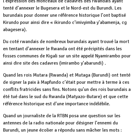
l’expression des monceaux de cadavres des rwandais ayant
tenté d’annexer le Bugesera et le Nord-est du Burundi. Les
burundais pour donner une référence historique l’ont baptisé
Kirundo pour ainsi dire « ikirundo c’imivyimba y’abamenja, cg
abagesera).
Du coté rwandais de nombreux burundais ayant trouvé la mort
en tentant d’annexer le Rwanda ont été précipités dans les
fosses communes de Kigali sur un site appelé Nyamirambo pour
ainsi dire site des cadavres (imirambo y’abarundi) .
Quand les rois Mutara (Rwanda) et Mutaga (Burundi) ont tenté
de signer la paix à Mapfundo c’était pour mettre à terme à ces
conflits fratricides sans fins. Notons qu’un des rois burundais a
été tué dans le sud du Rwanda (Matyazo-Butare) et que cette
référence historique est d’une importance indélébile.
Quand un journaliste de la RTBN posa une question sur les
antennes de la radio nationale pour désigner l’ennemi du
Burundi, un jeune écolier a répondu sans mâcher les mots :