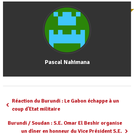
Pascal Nahimana
Réaction du Burundi : Le Gabon échappe à un
coup d’Etat militaire
Burundi / Soudan : S.E. Omar El Beshir organise
un dîner en honneur du Vice Président S.E.