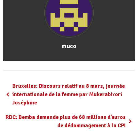
muco
Bruxelles: Discours relatif au 8 mars, journée
internationale de la femme par Mukerabirori
Joséphine
RDC: Bemba demande plus de 68 millions d’euros
de dédommagement à la CPI