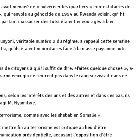
 avait menacé de « pulvériser les quartiers » contestataires de
 », qui renvoie au génocide de 1994 au Rwanda voisin, qui fit
u partant massacrer des Tutsi étaient encouragés à bien
Bunyoni, véritable numéro 2 du régime, a rappelé cette semaine
tsi, qu’ils étaient minoritaires face à la masse paysanne hutu
ns de citoyens à qui il suffit de dire: +faites quelque chose+ », a-
i parmi ceux qui ne rentrent pas dans le rang survivrait dans ce
ens, selon les intérêts des uns et des autres et dans ces cas, ils
réagi M. Nyamitwe.
 terrorisme, comme avec les shebab en Somalie ».
mettre fin au terrorisme est critiqué au lieu d’être
unication présidentielle, accusant l’opposition d’être