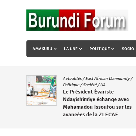
Skip
to
content
« Ingorane si ugupfa , ingorane ni ugupfa nabi ,gupf
uzopfire neza umuryango n’igihugu cakwibarutse ? »
AMAKURU
LA UNE
POLITIQUE
SOCIO
Actualités
/
East African Community
/
CNDD-FDD
Politique
/
Société
/
UA
Le Président Évariste
Wambuma
Ndayishimiye échange avec
Mahamadou Issoufou sur les
avancées de la ZLECAF
4 août 2026