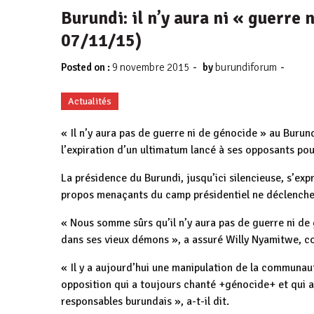
Burundi: il n’y aura ni « guerre
07/11/15)
-
-
Posted on :
9 novembre 2015
by
burundiforum
Actualités
« Il n’y aura pas de guerre ni de génocide » au Burund
l’expiration d’un ultimatum lancé à ses opposants pou
La présidence du Burundi, jusqu’ici silencieuse, s’ex
propos menaçants du camp présidentiel ne déclenche
« Nous somme sûrs qu’il n’y aura pas de guerre ni d
dans ses vieux démons », a assuré Willy Nyamitwe, co
« Il y a aujourd’hui une manipulation de la communaut
opposition qui a toujours chanté +génocide+ et qui 
responsables burundais », a-t-il dit.