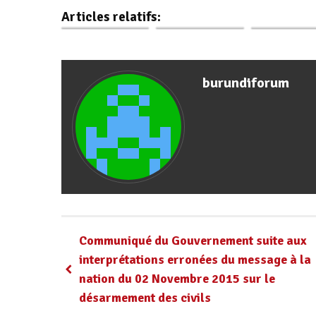
et présidence en
Ntahontuye
quatre ans de 
Articles relatifs:
camp biblique
soutient la…
Ndayishimi
burundiforum
Communiqué du Gouvernement suite aux
interprétations erronées du message à la
nation du 02 Novembre 2015 sur le
désarmement des civils