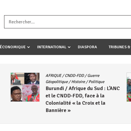
a ataco umariye umuryango wawe canke igihugu cakwibarutse .Wewe 
-ÉCONOMIQUE
INTERNATIONAL
DIASPORA
TRIBUNES &
AFRIQUE
/
CNDD-FDD
/
Guerre
Géopolitique
/
Histoire
/
Politique
Burundi / Afrique du Sud : L’ANC
et le CNDD-FDD, face à la
Colonialité « la Croix et la
Bannière »