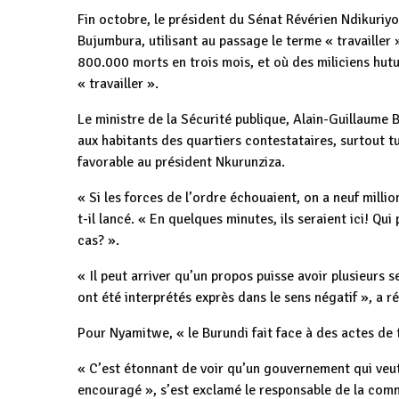
Fin octobre, le président du Sénat Révérien Ndikuriyo
Bujumbura, utilisant au passage le terme « travailler
800.000 morts en trois mois, et où des miliciens hut
« travailler ».
Le ministre de la Sécurité publique, Alain-Guillaume 
aux habitants des quartiers contestataires, surtout tu
favorable au président Nkurunziza.
« Si les forces de l’ordre échouaient, on a neuf millio
t-il lancé. « En quelques minutes, ils seraient ici! Qu
cas? ».
« Il peut arriver qu’un propos puisse avoir plusieurs s
ont été interprétés exprès dans le sens négatif », a 
Pour Nyamitwe, « le Burundi fait face à des actes de
« C’est étonnant de voir qu’un gouvernement qui veut 
encouragé », s’est exclamé le responsable de la comm