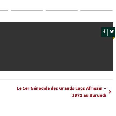
S.E.
Ndayishimiye pour
2024 – Une
2025 : Présidence
ye…
la…
planification…
- Planification,…
Le 1er Génocide des Grands Lacs Africain –
1972 au Burundi