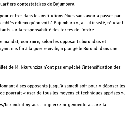
quartiers contestataires de Bujumbura.
our entrer dans les institutions élues sans avoir à passer par
 ciblés odieux qu’on voit à Bujumbura », a-t-il insisté, réfutant
nts sur la responsabilité des forces de l’ordre.
e mandat, contraire, selon les opposants burundais et
yant mis fin à la guerre civile, a plongé le Burundi dans une
illet de M. Nkurunziza n’ont pas empêché l’intensification des
 donnant à ses opposants jusqu’à samedi soir pour « déposer les
ce pourrait « user de tous les moyens et techniques apprises ».
es/burundi-il-ny-aura-ni-guerre-ni-genocide-assure-la-
Burundi : Le
CNDD-FDD
Burundi : La
p
ger
n des
félicite
Présidence en
Burundi / Bilan