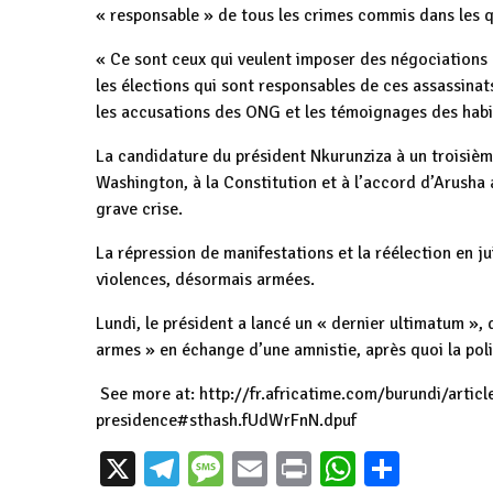
« responsable » de tous les crimes commis dans les 
« Ce sont ceux qui veulent imposer des négociations p
les élections qui sont responsables de ces assassinats
les accusations des ONG et les témoignages des habita
La candidature du président Nkurunziza à un troisièm
Washington, à la Constitution et à l’accord d’Arusha a
grave crise.
La répression de manifestations et la réélection en ju
violences, désormais armées.
Lundi, le président a lancé un « dernier ultimatum »,
armes » en échange d’une amnistie, après quoi la poli
See more at: http://fr.africatime.com/burundi/articl
presidence#sthash.fUdWrFnN.dpuf
Burundi : TDC à
X
Telegram
Message
Email
Print
WhatsAp
Parta
Burundi : Quakers
Buhumuza,
Burundi : Bila