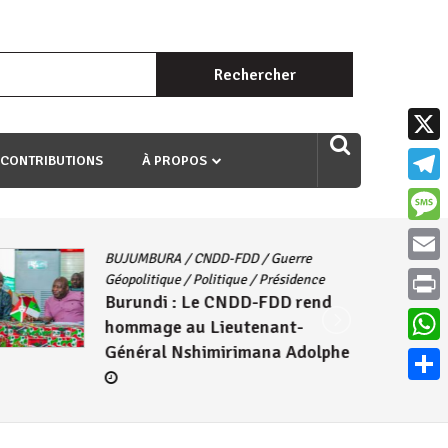
Rechercher :
uri ngaha ndagusigiye iki kibazo : Uriko ukora iki kugira ngo
X
 CONTRIBUTIONS
À PROPOS
Teleg
Mess
BUJUMBURA
/
CNDD-FDD
/
Guerre
Email
Géopolitique
/
Politique
/
Présidence
Burundi : Le CNDD-FDD rend
Print
hommage au Lieutenant-
Général Nshimirimana Adolphe
What
Parta