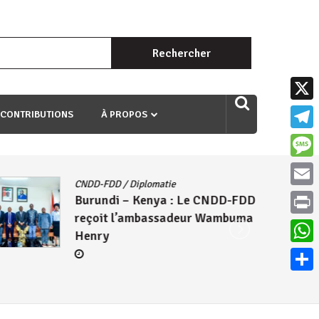
Rechercher :
uri ngaha ndagusigiye iki kibazo : Uriko ukora iki kugira ngo
X
 CONTRIBUTIONS
À PROPOS
Teleg
Mess
CNDD-FDD
/
Diplomatie
Email
Burundi – Kenya : Le CNDD-FDD
reçoit l’ambassadeur Wambuma
Print
Henry
What
Parta