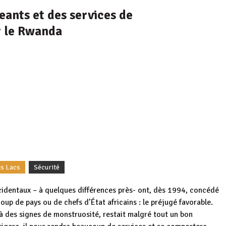
geants et des services de
r le Rwanda
ds Lacs
Sécurité
ccidentaux – à quelques différences près- ont, dès 1994, concédé
up de pays ou de chefs d’État africains : le préjugé favorable.
jà des signes de monstruosité, restait malgré tout un bon