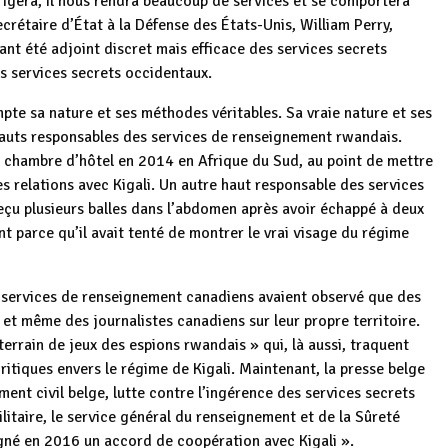
orrigera, il nous rendra beaucoup de services et se comportera
secrétaire d’État à la Défense des États-Unis, William Perry,
ant été adjoint discret mais efficace des services secrets
s services secrets occidentaux.
pte sa nature et ses méthodes véritables. Sa vraie nature et ses
hauts responsables des services de renseignement rwandais.
sa chambre d’hôtel en 2014 en Afrique du Sud, au point de mettre
s relations avec Kigali. Un autre haut responsable des services
u plusieurs balles dans l’abdomen après avoir échappé à deux
t parce qu’il avait tenté de montrer le vrai visage du régime
 services de renseignement canadiens avaient observé que des
t même des journalistes canadiens sur leur propre territoire.
 terrain de jeux des espions rwandais » qui, là aussi, traquent
itiques envers le régime de Kigali. Maintenant, la presse belge
ment civil belge, lutte contre l’ingérence des services secrets
litaire, le service général du renseignement et de la Sûreté
gné en 2016 un accord de coopération avec Kigali ».