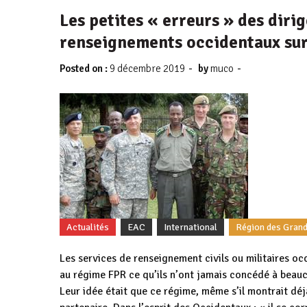
Les petites « erreurs » des diri
renseignements occidentaux su
-
-
Posted on :
9 décembre 2019
by
muco
Actualités
EAC
International
Région des Gran
Les services de renseignement civils ou militaires o
au régime FPR ce qu’ils n’ont jamais concédé à beauco
Leur idée était que ce régime, même s’il montrait dé