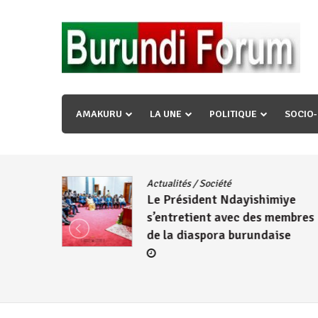
Skip
to
content
« Ingorane si ugupfa , ingorane ni ugupfa nabi ,gupf
uzopfire neza umuryango n’igihugu cakwibarutse ? »
AMAKURU
LA UNE
POLITIQUE
SOCIO
dence
/
Actualités
/
Société
Le Président Ndayishimiye
s’entretient avec des membres
de la diaspora burundaise
re des