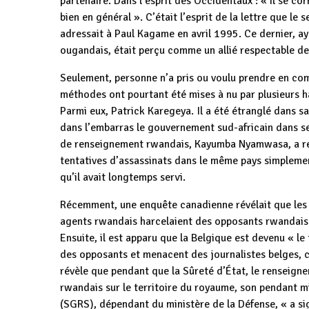
partenaire. Dans l’esprit des Occidentaux : « il se c
bien en général ». C’était l’esprit de la lettre que le 
adressait à Paul Kagame en avril 1995. Ce dernier, ay
ougandais, était perçu comme un allié respectable de
Seulement, personne n’a pris ou voulu prendre en com
méthodes ont pourtant été mises à nu par plusieurs 
Parmi eux, Patrick Karegeya. Il a été étranglé dans 
dans l’embarras le gouvernement sud-africain dans se
de renseignement rwandais, Kayumba Nyamwasa, a reç
tentatives d’assassinats dans le même pays simplemen
qu’il avait longtemps servi.
Récemment, une enquête canadienne révélait que les
agents rwandais harcelaient des opposants rwandais e
Ensuite, il est apparu que la Belgique est devenu « le
des opposants et menacent des journalistes belges, cr
révèle que pendant que la Sûreté d’État, le renseigne
rwandais sur le territoire du royaume, son pendant mi
(SGRS), dépendant du ministère de la Défense, « a si