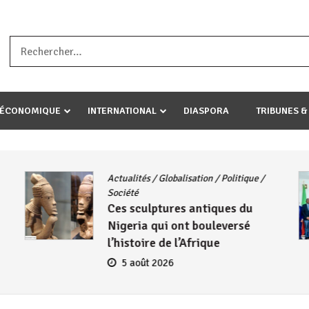
a ataco umariye umuryango wawe canke igihugu cakwibarutse .Wewe 
-ÉCONOMIQUE
INTERNATIONAL
DIASPORA
TRIBUNES &
Actualités
/
Globalisation
/
Politique
/
Société
Ces sculptures antiques du
Nigeria qui ont bouleversé
l’histoire de l’Afrique
5 août 2026