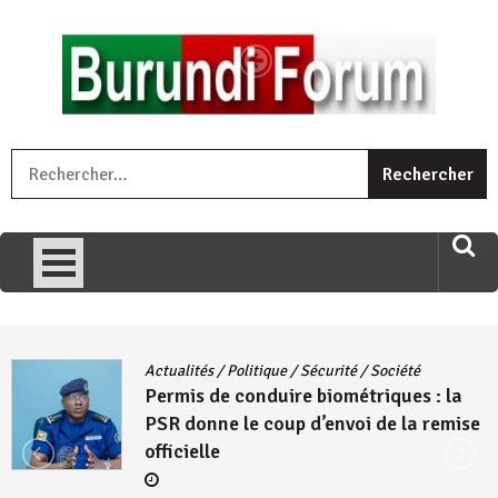
Skip
to
content
« Ingorane si ugupfa , ingorane ni ugupfa nabi ,gupfa ataco
R
umariye umuryango wawe canke igihugu cakwibarutse .Wewe
uri ngaha ndagusigiye iki kibazo : Uriko ukora iki kugira ngo
uzopfire neza umuryango n’igihugu cakwibarutse ? »
Actualités
/
Politique
/
Sécurité
/
Société
Permis de conduire biométriques : la
PSR donne le coup d’envoi de la remise
officielle