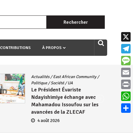
Rechercher :
uri ngaha ndagusigiye iki kibazo : Uriko ukora iki kugira ngo
X
 CONTRIBUTIONS
À PROPOS
Teleg
Mess
Actualités
/
East African Community
/
Email
Politique
/
Société
/
UA
Le Président Évariste
Print
Ndayishimiye échange avec
Mahamadou Issoufou sur les
What
avancées de la ZLECAF
Parta
4 août 2026