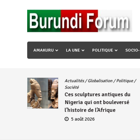
Skip
to
content
« Ingorane si ugupfa , ingorane ni ugupfa nabi ,gupf
uzopfire neza umuryango n’igihugu cakwibarutse ? »
AMAKURU
LA UNE
POLITIQUE
SOCIO
Actualités
/
Globalisation
/
Politique
/
iye
Société
Ces sculptures antiques du
embres
Nigeria qui ont bouleversé
se
l’histoire de l’Afrique
5 août 2026