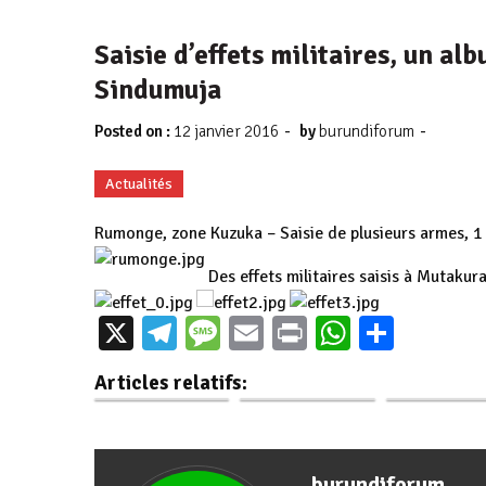
Saisie d’effets militaires, un al
Sindumuja
-
-
Posted on :
12 janvier 2016
by
burundiforum
Actualités
Rumonge, zone Kuzuka – Saisie de plusieurs armes, 
Des effets militaires saisis à Mutakur
X
Telegram
Message
Email
Print
WhatsAp
Parta
Burunga : Les
Affaire Bunyoni :
Burundi / Just
officiers militaires
Perpétuité pour
Juge et polic
Articles relatifs:
et policiers…
l’ancien Premier…
écroués apr
burundiforum