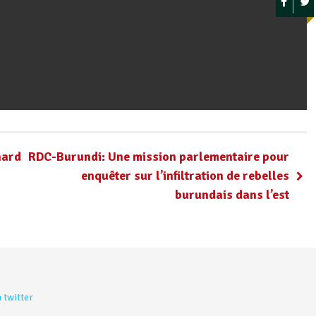
hard
RDC-Burundi: Une mission parlementaire pour
enquêter sur l’infiltration de rebelles
burundais dans l’est
 twitter