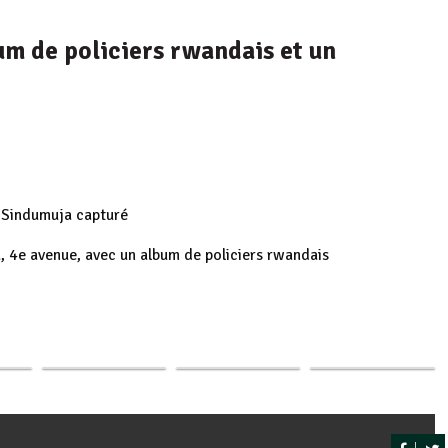
bum de policiers rwandais et un
1 Sindumuja capturé
a, 4e avenue, avec un album de policiers rwandais
Burundi : 224
Burundi / RDC :
Pacifique
p
ger
ice :
jeunes policiers
FARDC et alliés
Nininahazwe, le «
iers
diplômés au centre
portent un coup
logiciel » rwandais
ès…
de…
dur…
de…