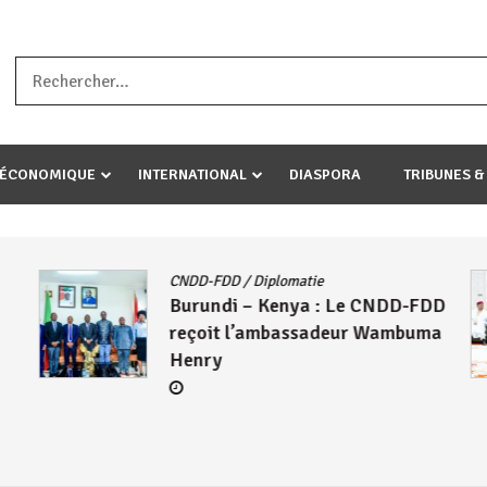
a ataco umariye umuryango wawe canke igihugu cakwibarutse .Wewe 
-ÉCONOMIQUE
INTERNATIONAL
DIASPORA
TRIBUNES &
CNDD-FDD
/
Diplomatie
Burundi – Kenya : Le CNDD-FDD
reçoit l’ambassadeur Wambuma
Henry