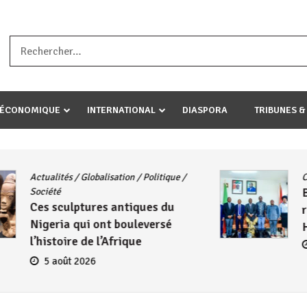
a ataco umariye umuryango wawe canke igihugu cakwibarutse .Wewe 
-ÉCONOMIQUE
INTERNATIONAL
DIASPORA
TRIBUNES &
CNDD-FDD
/
Diplomatie
Burundi – Kenya : Le CNDD-FDD
reçoit l’ambassadeur Wambuma
Henry