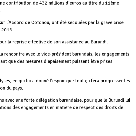
une contribution de 432 millions d’euros au titre du 11ème
.
 sur l’Accord de Cotonou, ont été secouées par la grave crise
n 2015.
our la reprise effective de son assistance au Burundi.
e la rencontre avec le vice-président burundais, les engagements
érant que des mesures d’apaisement puissent être prises
lyses, ce qui lui a donné l’espoir que tout ça fera progresser les
ion du pays.
s avec une forte délégation burundaise, pour que le Burundi lui
ations des engagements en matière de respect des droits de
i
Burundi :
Burundi :
p
ger
a
Burundi / BRICS :
Coopération
Coopération