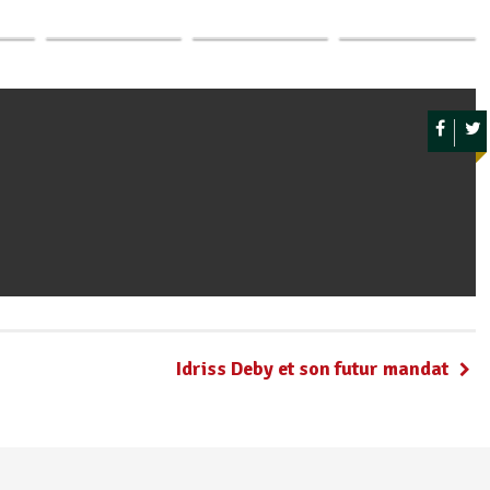
avec
Nouvelles
renforcée avec le
renforcée avec
e…
Perspectives de…
PNUD, le PAM…
l’Afrique du…
Idriss Deby et son futur mandat