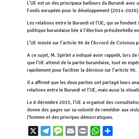
L’UE est un des principaux bailleurs du Burundi avec 
Fonds européen pour le développement (2014-2020)
Les relations entre le Burundi et l’UE, qui se fondent
politique burundaise liée à l’élection présidentielle e
L’UE insiste sur l’article 96 de l’Accord de Cotonou p
A ce sujet, M. Spirlet a indiqué avoir rappelé, lors d
que l’UE attend de la partie burundaise, tout en esp
rapidement pour faciliter la décision sur l’article 96.
Il a affirmé que les deux parties ont partagé leurs ana
relations entre le Burundi et l’UE, mais aussi la situat
Le 8 décembre 2015, l’UE a organisé des consultation
donne des gages sur sa volonté de remédier aux viol
l’homme et des principes démocratiques.
Burundi : Vers une
Burundi :
Le Burund
X
Telegram
Message
Email
Print
WhatsAp
Parta
Coopération
Solidarité et
renforce s