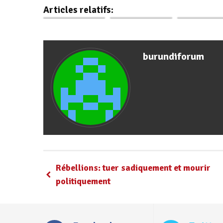
Renforcée avec
Coopération avec
coopération 
Articles relatifs:
Cuba
la Ligue…
le Groupe d
burundiforum
Rébellions: tuer sadiquement et mourir
politiquement