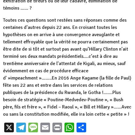
exfiltration de tireurs ou de leur cadavre, élimination de
témoins …… ?
Toutes ces questions sont restées sans réponses comme des
centaines d’autres depuis 22 ans. En croisant toutes les
hypothèses on en arrive à une convergence aveuglante et
tellement effroyable que la vérité ne pourra certainement pas
être dite de si tôt et surtout pas avant qu’Hillary Clinton n’ait
terminé ses deux mandats présidentiels….c’est à dire au
trentième anniversaire de l’attentat de Kigali, au mieux, sauf
évidemment en cas de procédure efficace
d' »impeachment »……..En 2016 Ange Kagame (la fille de Paul)
fête ses 22 ans et entre dans les services de relations
publiques de la présidence du Rwanda, le Gotha !…….Plus
besoin de stratégie « Poutine-Medvedev-Poutine », « Bush
père, fils et frère », « Fidel – Raoul », « Bill et Hillary »……Avec
ou sans la constitution modifiée, elle ira loin cette « petite » !
X
Telegram
Message
Email
Print
WhatsApp
Partager