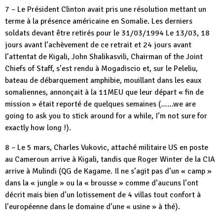
7 – Le Président Clinton avait pris une résolution mettant un
terme à la présence américaine en Somalie. Les derniers
soldats devant être retirés pour le 31/03/1994 Le 13/03, 18
jours avant l’achèvement de ce retrait et 24 jours avant
l’attentat de Kigali, John Shalikasvili, Chairman of the Joint
Chiefs of Staff, s’est rendu à Mogadiscio et, sur le Peleliu,
bateau de débarquement amphibie, mouillant dans les eaux
somaliennes, annonçait à la 11MEU que leur départ « fin de
mission » était reporté de quelques semaines (……we are
going to ask you to stick around for a while, I’m not sure for
exactly how long !).
8 – Le 5 mars, Charles Vukovic, attaché militaire US en poste
au Cameroun arrive à Kigali, tandis que Roger Winter de la CIA
arrive à Mulindi (QG de Kagame. Il ne s’agit pas d’un « camp »
dans la « jungle » ou la « brousse » comme d’aucuns l’ont
décrit mais bien d’un lotissement de 4 villas tout confort à
l’européenne dans le domaine d’une « usine » à thé).