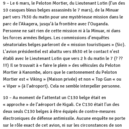
9 – Le 6 mars, le Peloton Mortier, du Lieutenant Lotin (l’un des
10 casques bleus belges assassinés le 7 mars), de la Minuar
part vers 7h30 du matin pour une mystérieuse mission dans le
parc de l’Akagera, jusqu’à la frontière avec l’Ouganda.
Personne ne sait rien de cette mission ni à la Minuar, ni dans
les forces armées Belges. Les commissions d’enquêtes
sénatoriales belges parleront de « mission touristiques » (Sic).
L’avion présidentiel est abattu vers 8h30 et le contact n’est
établi avec le Lieutenant Lotin que vers 2 h du matin le 7 (? ??
!!!) Il se trouvait à « faire le plein » des véhicules du Peloton
Mortier à Kanombe, alors que le cantonnement du Peloton
Mortier est « Viking » (Maison privée) et non « Top Gun « ou
« Viper » (à l’aéroport). Cela ne semble interpeller personne.
10 – Au moment de l’attentat un C130 belge était en
« approche » de l’aéroport de Kigali. Ce C130 était l’un des
deux seuls C130 belges à être équipés de contre-mesures
électroniques de défense antimissile. Aucune enquête ne porte
sur le rôle exact de cet avion, ni sur les circonstances de son