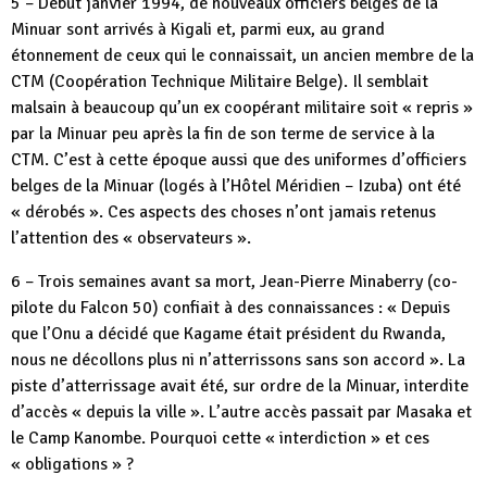
5 – Début janvier 1994, de nouveaux officiers belges de la
Minuar sont arrivés à Kigali et, parmi eux, au grand
étonnement de ceux qui le connaissait, un ancien membre de la
CTM (Coopération Technique Militaire Belge). Il semblait
malsain à beaucoup qu’un ex coopérant militaire soit « repris »
par la Minuar peu après la fin de son terme de service à la
CTM. C’est à cette époque aussi que des uniformes d’officiers
belges de la Minuar (logés à l’Hôtel Méridien – Izuba) ont été
« dérobés ». Ces aspects des choses n’ont jamais retenus
l’attention des « observateurs ».
6 – Trois semaines avant sa mort, Jean-Pierre Minaberry (co-
pilote du Falcon 50) confiait à des connaissances : « Depuis
que l’Onu a décidé que Kagame était président du Rwanda,
nous ne décollons plus ni n’atterrissons sans son accord ». La
piste d’atterrissage avait été, sur ordre de la Minuar, interdite
d’accès « depuis la ville ». L’autre accès passait par Masaka et
le Camp Kanombe. Pourquoi cette « interdiction » et ces
« obligations » ?