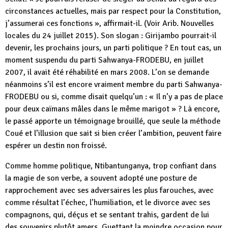
circonstances actuelles, mais par respect pour la Constitution,
j’assumerai ces fonctions », affirmait-il. (Voir Arib. Nouvelles
locales du 24 juillet 2015). Son slogan : Girijambo pourrait-il
devenir, les prochains jours, un parti politique ? En tout cas, un
moment suspendu du parti Sahwanya-FRODEBU, en juillet
2007, il avait été réhabilité en mars 2008. L’on se demande
néanmoins s’il est encore vraiment membre du parti Sahwanya-
FRODEBU ou si, comme disait quelqu’un : « Il n’y a pas de place
pour deux caïmans mâles dans le même marigot » ? Là encore,
le passé apporte un témoignage brouillé, que seule la méthode
Coué et l’illusion que sait si bien créer l’ambition, peuvent faire
espérer un destin non froissé.
Comme homme politique, Ntibantunganya, trop confiant dans
la magie de son verbe, a souvent adopté une posture de
rapprochement avec ses adversaires les plus farouches, avec
comme résultat l’échec, l’humiliation, et le divorce avec ses
compagnons, qui, déçus et se sentant trahis, gardent de lui
des souvenirs plutôt amers. Guettant la moindre occasion pour