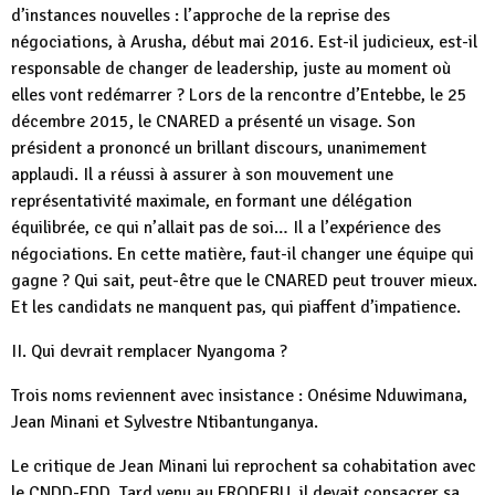
d’instances nouvelles : l’approche de la reprise des
négociations, à Arusha, début mai 2016. Est-il judicieux, est-il
responsable de changer de leadership, juste au moment où
elles vont redémarrer ? Lors de la rencontre d’Entebbe, le 25
décembre 2015, le CNARED a présenté un visage. Son
président a prononcé un brillant discours, unanimement
applaudi. Il a réussi à assurer à son mouvement une
représentativité maximale, en formant une délégation
équilibrée, ce qui n’allait pas de soi… Il a l’expérience des
négociations. En cette matière, faut-il changer une équipe qui
gagne ? Qui sait, peut-être que le CNARED peut trouver mieux.
Et les candidats ne manquent pas, qui piaffent d’impatience.
II. Qui devrait remplacer Nyangoma ?
Trois noms reviennent avec insistance : Onésime Nduwimana,
Jean Minani et Sylvestre Ntibantunganya.
Le critique de Jean Minani lui reprochent sa cohabitation avec
le CNDD-FDD. Tard venu au FRODEBU, il devait consacrer sa