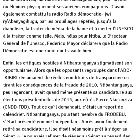
ou éliminer physiquement ses anciens compagnons. D’avoir
également combattu la radio Radio démocratie-Ijwi
ry’Abanyagihugu, par les brouillages répétés, jusqu’à la
diaboliser, la traiter de média de la haine et à inciter l’UNESCO
à la traiter comme telle. Mais, hélas pour Ntiba, le Directeur
Général de l’Unesco, Federico Mayor déclarera que la Radio
Démocratie est une radio qui travaille bien…
Enfin, les critiques hostiles à Ntibantunganya stigmatisent son
opportunisme. Alors que les opposants regroupés dans l’ADC-
IKIBIRI réclamaient de réelles conditions de transparence en
tirant les conséquences de la fraude de 2010, Ntibantunganya,
peu regardant, avait quand même présenté sa candidature aux
élections présidentielles de 2015, aux côtés Pierre Nkurunziza
(CNDD-FDD). Tout ce qu’il demandait, c’était un report de
calendrier. Ntibantunganya, pourtant membre du FRODEBU,
s’était présenté comme Indépendant. Après avoir finalement
retiré sa candidature, il se disait néanmoins prêt à siéger au
Sénat. « Je pourrais refuser de siéger au Sénat au regard des