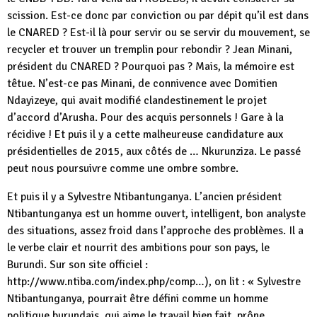
scission. Est-ce donc par conviction ou par dépit qu’il est dans
le CNARED ? Est-il là pour servir ou se servir du mouvement, se
recycler et trouver un tremplin pour rebondir ? Jean Minani,
président du CNARED ? Pourquoi pas ? Mais, la mémoire est
têtue. N’est-ce pas Minani, de connivence avec Domitien
Ndayizeye, qui avait modifié clandestinement le projet
d’accord d’Arusha. Pour des acquis personnels ! Gare à la
récidive ! Et puis il y a cette malheureuse candidature aux
présidentielles de 2015, aux côtés de … Nkurunziza. Le passé
peut nous poursuivre comme une ombre sombre.
Et puis il y a Sylvestre Ntibantunganya. L’ancien président
Ntibantunganya est un homme ouvert, intelligent, bon analyste
des situations, assez froid dans l’approche des problèmes. Il a
le verbe clair et nourrit des ambitions pour son pays, le
Burundi. Sur son site officiel :
http://www.ntiba.com/index.php/comp…), on lit : « Sylvestre
Ntibantunganya, pourrait être défini comme un homme
politique burundais, qui aime le travail bien fait, prône