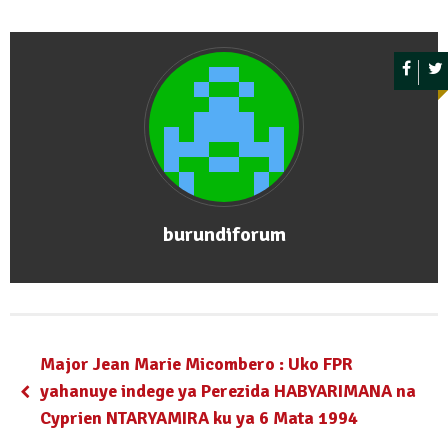
burundiforum
Major Jean Marie Micombero : Uko FPR
yahanuye indege ya Perezida HABYARIMANA na
Cyprien NTARYAMIRA ku ya 6 Mata 1994