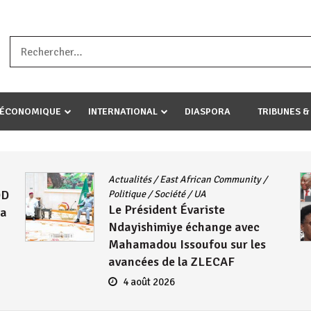
a ataco umariye umuryango wawe canke igihugu cakwibarutse .Wewe 
-ÉCONOMIQUE
INTERNATIONAL
DIASPORA
TRIBUNES &
AFRIQUE
/
CNDD-FDD
/
Guerre
Géopolitique
/
Histoire
/
Politique
Burundi / Afrique du Sud : L’ANC
et le CNDD-FDD, face à la
Colonialité « la Croix et la
Bannière »