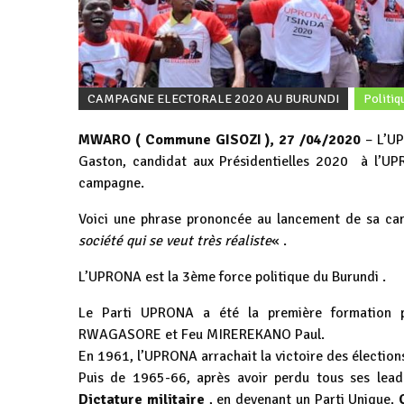
CAMPAGNE ELECTORALE 2020 AU BURUNDI
Politiq
MWARO ( Commune GISOZI ), 27 /04/2020
– L’UP
Gaston, candidat aux Présidentielles 2020 à l’UPR
campagne.
Voici une phrase prononcée au lancement de sa c
société qui se veut très réaliste
« .
L’UPRONA est la 3ème force politique du Burundi .
Le Parti UPRONA a été la première formation p
RWAGASORE et Feu MIREREKANO Paul.
En 1961, l’UPRONA arrachait la victoire des élection
Puis de 1965-66, après avoir perdu tous ses lead
Dictature militaire
, en devenant un Parti Unique.