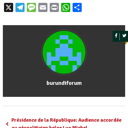
X
Telegram
Message
Email
Print
WhatsApp
Partager
burundiforum
Présidence de la République: Audience accordée
au géopoliticien belge Luc Michel