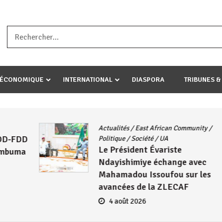
a ataco umariye umuryango wawe canke igihugu cakwibarutse .Wewe 
-ÉCONOMIQUE
INTERNATIONAL
DIASPORA
TRIBUNES &
Actualités
/
East African Community
/
DD
Politique
/
Société
/
UA
Le Président Évariste
ma
Ndayishimiye échange avec
Mahamadou Issoufou sur les
avancées de la ZLECAF
4 août 2026