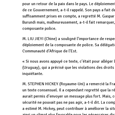
pour un retour de la paix dans le pays. Le déploieme
de ce Gouvernement, a-t-il rappelé. Son pays a fait d
suffisamment prises en compte, a regretté M. Gaspar M
Burundi mais, malheureusement, a-t-il fait remarquer,
composante police.
M. LIU JIEYI (Chine) a souligné l’importance de respe
déploiement de la composante de police. Sa délégation,
Communauté d’Afrique de l’Est.
« Si nous avons appuyé ce texte, c’était pour alléger
(Uruguay), qui a précisé que les violations des droit
inquiétante.
M. STEPHEN HICKEY (Royaume-Uni) a remercié la France
un texte consensuel. Il a cependant regretté que la r
aurait permis d’envoyer un message plus fort. Mais, c
sécurité ne pouvait pas ne pas agir, a-t-il dit. La co
a estimé M. Hickey, peut contribuer à améliorer la sit
ainsi un climat plus favorable pour les nécessaires d