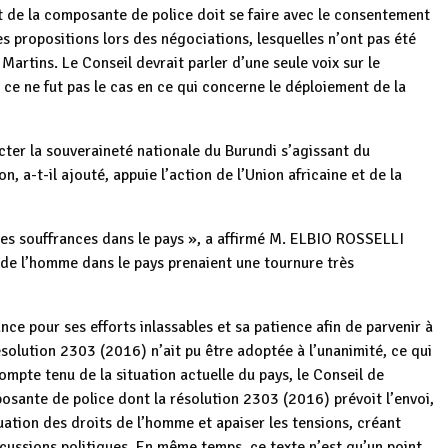
nt de la composante de police doit se faire avec le consentement
es propositions lors des négociations, lesquelles n’ont pas été
artins. Le Conseil devrait parler d’une seule voix sur le
 ce ne fut pas le cas en ce qui concerne le déploiement de la
cter la souveraineté nationale du Burundi s’agissant du
 a-t-il ajouté, appuie l’action de l’Union africaine et de la
 les souffrances dans le pays », a affirmé M. ELBIO ROSSELLI
s de l’homme dans le pays prenaient une tournure très
 pour ses efforts inlassables et sa patience afin de parvenir à
ésolution 2303 (2016) n’ait pu être adoptée à l’unanimité, ce qui
ompte tenu de la situation actuelle du pays, le Conseil de
mposante de police dont la résolution 2303 (2016) prévoit l’envoi,
uation des droits de l’homme et apaiser les tensions, créant
iscussions politiques. En même temps, ce texte n’est qu’un point