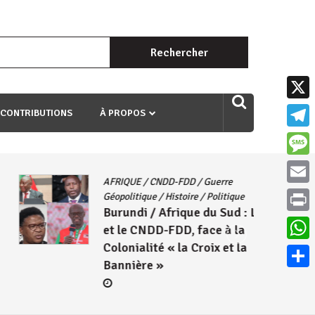
Rechercher :
uri ngaha ndagusigiye iki kibazo : Uriko ukora iki kugira ngo
X
 CONTRIBUTIONS
À PROPOS
Teleg
Mess
AFRIQUE
/
CNDD-FDD
/
Guerre
Email
Géopolitique
/
Histoire
/
Politique
Burundi / Afrique du Sud : L’ANC
Print
et le CNDD-FDD, face à la
Colonialité « la Croix et la
What
Bannière »
Parta