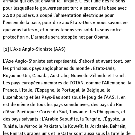
armada qui devait envahir la Turquie. C’est l’une des raisons
pour lesquelles le gouvernement turc a encerclé la base avec
2.500 policiers, a coupé l’alimentation électrique pour
l’ensemble la base, pour dire aux États-Unis « nous savons ce
que vous faites », et « nous tenons vos soldats sous notre
protection ». L’armada sera stoppée net par Obama.
[1] L’Axe Anglo-Sioniste (AAS)
L’Axe Anglo-Sioniste est représenté, d’abord et avant tout, par
les principaux pays anglophones du monde : États-Unis,
Royaume-Uni, Canada, Australie, Nouvelle-Zélande et Israël.
Les pays européens membres de l’OTAN, comme l’Allemagne, la
France, l’Italie, l’Espagne, le Portugal, la Belgique, le
Luxembourg et les Pays-Bas sont sous le joug de l’AAS. Il en
est de même de tous les pays scandinaves, des pays du Rim
d’Asie Pacifique : Corée du Sud, Taiwan et les Philippines, et
des pays suivants : L’Arabie Saoudite, la Turquie, l’Égypte, la
Tunisie, le Maroc le Pakistan, le Koweït, la Jordanie, Bahreïn,
les Émirats arabes unis et le Qatar sont aussi sous la tutelle de