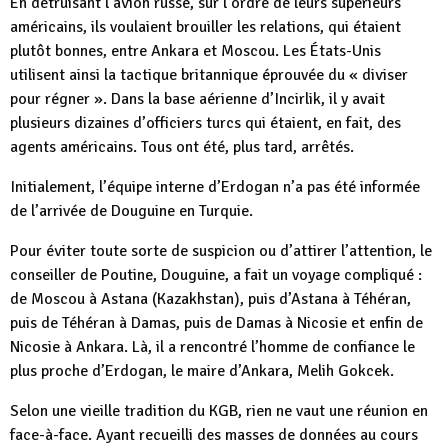
En détruisant l’avion russe, sur l’ordre de leurs supérieurs
américains, ils voulaient brouiller les relations, qui étaient
plutôt bonnes, entre Ankara et Moscou. Les États-Unis
utilisent ainsi la tactique britannique éprouvée du « diviser
pour régner ». Dans la base aérienne d’Incirlik, il y avait
plusieurs dizaines d’officiers turcs qui étaient, en fait, des
agents américains. Tous ont été, plus tard, arrêtés.
Initialement, l’équipe interne d’Erdogan n’a pas été informée
de l’arrivée de Douguine en Turquie.
Pour éviter toute sorte de suspicion ou d’attirer l’attention, le
conseiller de Poutine, Douguine, a fait un voyage compliqué :
de Moscou à Astana (Kazakhstan), puis d’Astana à Téhéran,
puis de Téhéran à Damas, puis de Damas à Nicosie et enfin de
Nicosie à Ankara. Là, il a rencontré l’homme de confiance le
plus proche d’Erdogan, le maire d’Ankara, Melih Gokcek.
Selon une vieille tradition du KGB, rien ne vaut une réunion en
face-à-face. Ayant recueilli des masses de données au cours