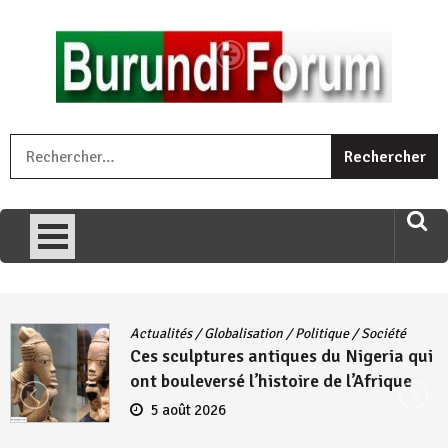
Skip
to
content
« Ingorane si ugupfa , ingorane ni ugupfa nabi ,gupfa ataco
R
umariye umuryango wawe canke igihugu cakwibarutse .Wewe
uri ngaha ndagusigiye iki kibazo : Uriko ukora iki kugira ngo
uzopfire neza umuryango n’igihugu cakwibarutse ? »
Actualités
/
Globalisation
/
Politique
/
Société
Ces sculptures antiques du Nigeria qui
ont bouleversé l’histoire de l’Afrique
5 août 2026