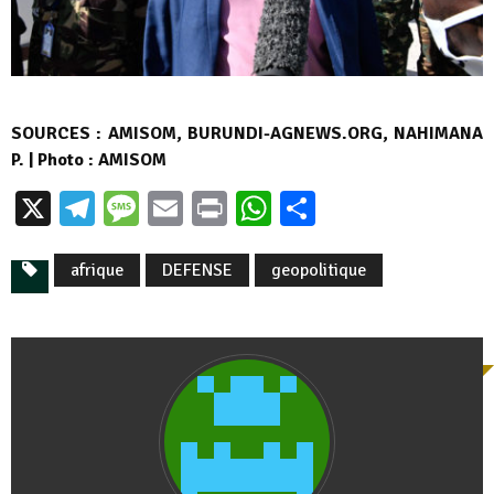
SOURCES : AMISOM, BURUNDI-AGNEWS.ORG, NAHIMANA
P. | Photo : AMISOM
X
Telegram
Message
Email
Print
WhatsApp
Partager
afrique
DEFENSE
geopolitique