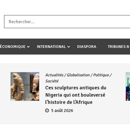
a ataco umariye umuryango wawe canke igihugu cakwibarutse .Wewe 
-ÉCONOMIQUE
INTERNATIONAL
DIASPORA
TRIBUNES &
Actualités
/
Globalisation
/
Politique
/
Société
Ces sculptures antiques du
Nigeria qui ont bouleversé
l’histoire de l’Afrique
5 août 2026