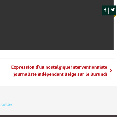
s
Expression d’un nostalgique interventionniste
journaliste indépendant Belge sur le Burundi
 twitter