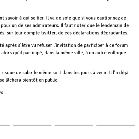
t savoir à qui se fier. Il va de soie que si vous cautionnez ce
 pour un de ses admirateurs. Il faut noter que le lendemain de
sés, sur leur compte twitter, de ces déclarations dégradantes.
é après s’être vu refuser l’invitation de participer à ce forum
lors qu’il participé, dans la même ville, à un autre colloque
que de subir le même sort dans les jours à venir. Il l’a déjà
 se lâchera bientôt en public.
ws
roits
ACTE VIII -
p
ger
nne
SUGURU et la
Burundi / Agenda :
Burundi , ONU /
u
BANCOBU : Un
Du 3 au 7 juin
Afrique : La traite
crédit de 120…
2024, le CIRID…
négrière…