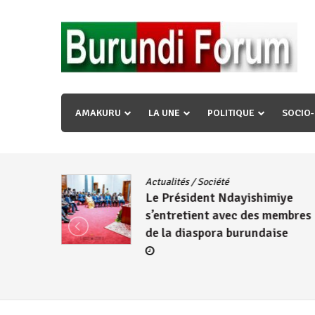
Skip
to
content
« Ingorane si ugupfa , ingorane ni ugupfa nabi ,gupf
uzopfire neza umuryango n’igihugu cakwibarutse ? »
AMAKURU
LA UNE
POLITIQUE
SOCIO
dence
/
Actualités
/
Société
Le Président Ndayishimiye
s’entretient avec des membres
de la diaspora burundaise
re des