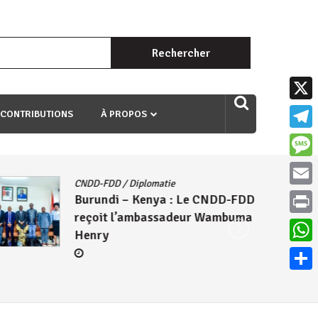
Rechercher :
uri ngaha ndagusigiye iki kibazo : Uriko ukora iki kugira ngo
X
 CONTRIBUTIONS
À PROPOS
Teleg
Mess
CNDD-FDD
/
Diplomatie
Email
Burundi – Kenya : Le CNDD-FDD
reçoit l’ambassadeur Wambuma
Print
Henry
What
Parta