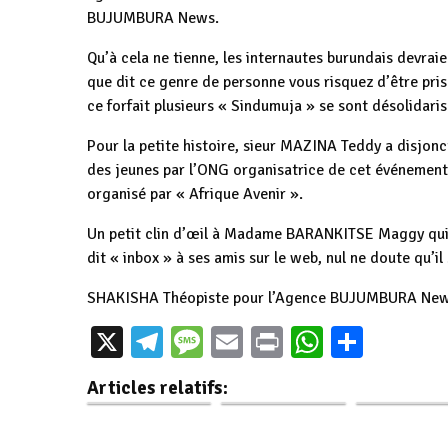
BUJUMBURA News.
Qu’à cela ne tienne, les internautes burundais devraien
que dit ce genre de personne vous risquez d’être pris
ce forfait plusieurs « Sindumuja » se sont désolidari
Pour la petite histoire, sieur MAZINA Teddy a disjonct
des jeunes par l’ONG organisatrice de cet événement a
organisé par « Afrique Avenir ».
Un petit clin d’œil à Madame BARANKITSE Maggy qui ris
dit « inbox » à ses amis sur le web, nul ne doute qu’il
SHAKISHA Théopiste pour l’Agence BUJUMBURA Ne
La communauté
Burundi: Les d
X
Telegram
Message
Email
Print
WhatsAp
Parta
Musulmane du
Burundi : Retour
de la perso
Burundi est prête
sur les 121 ans du
humaine a
Articles relatifs:
à…
Traité de Kiganda.
centre…