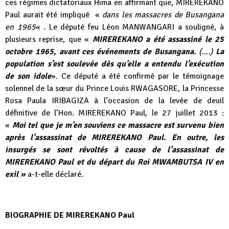
ces régimes dictatoriaux Hima en affirmant que, MIREREKANO
Paul aurait été impliqué «
dans les massacres de Busangana
en 1965
« . Le député feu Léon MANWANGARI a souligné, à
plusieurs reprise, que «
MIREREKANO a été assassiné le 25
octobre 1965, avant ces événements
de Busangana.
(….)
La
population s’est soulevée dès qu’elle a entendu l’exécution
de son idole
». Ce député a été confirmé par le témoignage
solennel de la sœur du Prince Louis RWAGASORE, la Princesse
Rosa Paula IRIBAGIZA à l’occasion de la levée de deuil
définitive de l’Hon. MIREREKANO Paul, le 27 juillet 2013 :
«
Moi tel que je m’en souviens ce massacre est survenu bien
après l’assassinat de MIREREKANO Paul. En outre, les
insurgés se sont révoltés à cause de l’assassinat de
MIREREKANO Paul et du départ du Roi MWAMBUTSA IV en
exil »
a-t-elle déclaré.
BIOGRAPHIE DE MIREREKANO Paul