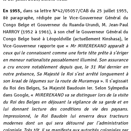
En 1955,
dans sa lettre N°42/05057/CAB du 25 juillet 1955,
8è paragraphe, rédigée par le Vice-Gouverneur Général du
Congo Belge et Gouverneur du Ruanda-Urundi, M. Jean-Paul
HARROY (1952 à 1961), à son chef le Gouverneur Général du
Congo Belge basé à Léopoldville (actuellement Kinshasa), le
Vice-Gouverneur rapporte que «
Mr MIREREKANO apparaît à
ceux qui le connaissent comme une forte tête prête à s’ériger
en meneur nationaliste passablement illuminé. Son assurance
a cru encore notablement depuis que, le 31 Mai dernier en
notre présence, Sa Majesté le Roi s’est arrêté longuement à
son kraal de légumes sur la route de Muramvya
». Il s’agissait
du Roi des Belges, Sa Majesté Baudouin Ier. Selon Sylmpedia
dans Google, «
MIREREKANO va se distinguer lors de la visite
du Roi des Belges en déjouant la vigilance de sa garde et en
lui donnant lecture des conditions de vie des paysans.
Impressionné, le Roi Baudoin lui enverra deux tracteurs
modernes dont un qui sera détourné par l’administration
coloniale. Très tôt, il se manifesta aux autorités coloniales par