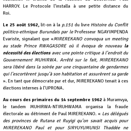
HARROY. Le Protocole l’installa à une petite distance du
Roi.
Le 25 août 1962,
lit-on à la
p.151
du livre
Histoire du Conflit
politico-ethnique Burundais par le
Professeur NGAYIMPENDA
Evariste, signalant que «
MIREREKANO convoqua un meeting
au stade Prince RWAGASORE où il évoqua de nouveau
la
nécessité des élections
avec une pointe critique à l’endroit du
Gouvernement MUHIRWA. Arrêté sur le fait, MIREREKANO
sera libéré dans la soirée par une cinquantaine de gendarmes
qui l’escortèrent jusqu’à son habitation et assurèrent sa garde
». En tant que démocrate pur et dur, MIREREKANO tenait à ces
élections internes à l’UPRONA.
Au cours des primaires du 14 septembre 1962
à Muramvya,
le tandem MUHIRWA-NTIRUHWAMA organisa la fraude
électorale au détriment de Paul MIREREKANO. «
Les délégués
des provinces de Rutana et Ruyigi qu’on savait acquis pour
MIREREKANO Paul et pour SIRYUYUMUNSI Thaddée ne