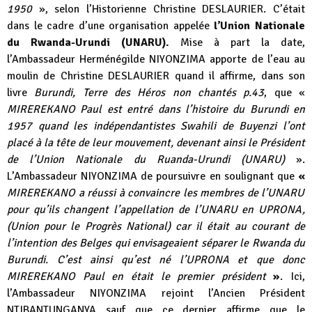
1950
», selon l’Historienne Christine DESLAURIER.
C’était
dans le cadre d’une organisation appelée
l’Union Nationale
du Rwanda-Urundi (UNARU).
Mise à part la date,
l’Ambassadeur Herménégilde NIYONZIMA apporte de l’eau au
moulin de Christine DESLAURIER quand il affirme, dans son
livre
Burundi, Terre des Héros non chantés p.43
, que «
MIREREKANO Paul est entré dans l’histoire du Burundi en
1957 quand les indépendantistes Swahili de Buyenzi l’ont
placé à la tête de leur mouvement, devenant ainsi le Président
de l’Union Nationale du Ruanda-Urundi (UNARU)
».
L’Ambassadeur NIYONZIMA de poursuivre en soulignant que
«
MIREREKANO a réussi à convaincre les membres de l’UNARU
pour qu’ils changent l’appellation de l’UNARU en UPRONA,
(Union pour le Progrès National) car il était au courant de
l’intention des Belges qui envisageaient séparer le Rwanda du
Burundi. C’est ainsi qu’est né l’UPRONA et que donc
MIREREKANO Paul en était le premier président
»
. Ici,
l’Ambassadeur NIYONZIMA rejoint l’Ancien Président
NTIBANTUNGANYA sauf que ce dernier affirme que le