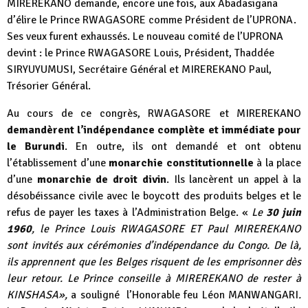
MIREREKANO demande, encore une fois, aux Abadasigana
d’élire le Prince RWAGASORE comme Président de l’UPRONA.
Ses veux furent exhaussés. Le nouveau comité de l’UPRONA
devint : le Prince RWAGASORE Louis, Président, Thaddée
SIRYUYUMUSI, Secrétaire Général et MIREREKANO Paul,
Trésorier Général.
Au cours de ce congrès, RWAGASORE et MIREREKANO
demandèrent l’indépendance complète et immédiate pour
le Burundi
. En outre, ils ont demandé et ont obtenu
l’établissement d’une
monarchie constitutionnelle
à la place
d’une
monarchie de droit divin
. Ils lancèrent un appel à la
désobéissance civile avec le boycott des produits belges et le
refus de payer les taxes à l’Administration Belge. «
Le
30 juin
1960
, le Prince Louis RWAGASORE ET Paul MIREREKANO
sont invités aux cérémonies d’indépendance du Congo. De là,
ils apprennent que les Belges risquent de les emprisonner dès
leur retour. Le Prince conseille à MIREREKANO de rester à
KINSHASA»,
a souligné l’Honorable feu Léon MANWANGARI
.