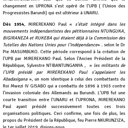
changement en UPRONA s’est opéré de l’UPB ( l’Union des
Progressistes Barundi) qui est ultérieur à UNARU.
Dès 1954
, MIREREKANO Paul «
s’était intégré dans les
mouvements indépendantistes des pétitionnaires NTUNGUKA,
BIGIRANEZA et RUKEBA qui étaient déjà à la Commission des
Tutelles des Nations Unies pour l’indépendance
» . selon le Dr
Pie MASUMBUKO. Cette période correspond à la création de
l’UPB par MIREREKANO Paul. Selon l’Ancien Président de la
République, Sylvestre NTIBANTUNGANYA , »
les militants de
l’UPB présidé par MIREREKANO Paul s’appelaient les
Abadasigana
», un nom identique à celui des combattants du
Roi Mwezi IV GISABO qui a combattu de 1896 à 1903 contre
l’invasion coloniale des Allemands au Burundi. L’UPB fut une
courte transition entre l’UNARU et l’UPRONA, MIREREKANO
Paul ayant présidé successivement toutes ces trois
organisations politiques. Ceci confirme, une fois de plus, les
propos du Président de la République, feu Pierre NKURUNZIZA,
le 1er juillet 2019, disions-nous.