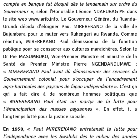
compte en banque fut bloqué dès le lendemain sur ordre du
Gouverneur »,
selon l’Honorable Léonce NDARUBAGIYE dans
le site web
www.arib.info
. Le Gouverneur Général du Ruanda-
Urundi décida d’éloigner Paul MIREREKANO de la ville de
Bujumbura pour le muter vers Ruhengeri au Rwanda. Comme
réaction, MIREREKANO Paul démissionna de la fonction
publique pour se consacrer aux cultures maraichères. Selon le
Dr Pie MASUMBUKO, Vice-Premier Ministre et ministre de la
Santé du Premier Ministre Pierre NGENDANDUMWE :
«
MIREREKANO Paul avait dû démissionner des services du
Gouvernement colonial pour s’occuper de l’encadrement
agro-horticoles des paysans de façon indépendante
». C’est ça
qui a fait dire à de nombreux hommes politiques que
«
MIREREKANO Paul était un martyr de la lutte pour
l’émancipation des masses paysannes
». En effet, il a
longtemps lutté pour la justice sociale.
En 1950
,
«
Paul MIREREKANO entretenait la lutte pour
l’indépendance avec les Swahilis dès le milieu des années