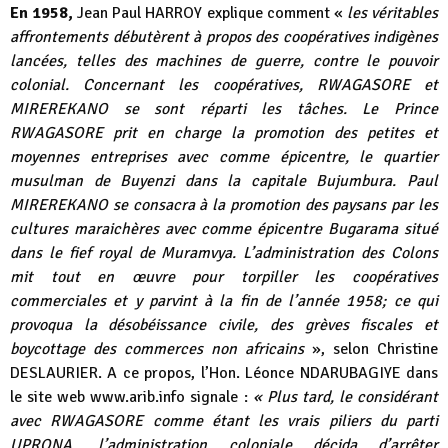
En 1958,
Jean Paul HARROY explique comment «
les véritables
affrontements débutèrent à propos des coopératives indigènes
lancées, telles des machines de guerre, contre le pouvoir
colonial. Concernant les coopératives, RWAGASORE et
MIREREKANO se sont réparti les tâches. Le Prince
RWAGASORE prit en charge la promotion des petites et
moyennes entreprises avec comme épicentre, le quartier
musulman de Buyenzi dans la capitale Bujumbura. Paul
MIREREKANO se consacra à la promotion des paysans par les
cultures maraichères avec comme épicentre Bugarama situé
dans le fief royal de Muramvya.
L’administration des Colons
mit tout en œuvre pour torpiller les coopératives
commerciales et y parvint à la fin de l’année 1958; ce qui
provoqua la désobéissance civile, des grèves fiscales et
boycottage des commerces non africains
», selon Christine
DESLAURIER. A ce propos, l’Hon. Léonce NDARUBAGIYE dans
le site web
www.arib.info
signale :
« Plus tard, le considérant
avec RWAGASORE comme étant les vrais piliers du parti
UPRONA, l’administration coloniale décida d’arrêter