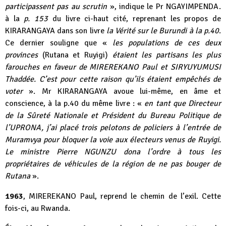
participassent pas au scrutin
», indique le Pr NGAYIMPENDA.
à la
p. 153
du livre ci-haut cité, reprenant les propos de
KIRARANGAYA dans son livre
la Vérité sur le Burundi à la p.40
.
Ce dernier souligne que «
les populations de ces deux
provinces
(Rutana et Ruyigi)
étaient les partisans les plus
farouches en faveur de MIREREKANO Paul et SIRYUYUMUSI
Thaddée. C’est pour cette raison qu’ils étaient empêchés de
voter
». Mr KIRARANGAYA avoue lui-même, en âme et
conscience, à la p.40 du même livre : «
en tant que Directeur
de la Sûreté Nationale et Président du Bureau Politique de
l’UPRONA, j’ai placé trois pelotons de policiers à l’entrée de
Muramvya pour bloquer la voie aux électeurs venus de Ruyigi.
Le ministre Pierre NGUNZU dona l’ordre à tous les
propriétaires de véhicules de la région de ne pas bouger de
Rutana
».
1963
, MIREREKANO Paul, reprend le chemin de l’exil. Cette
fois-ci, au Rwanda.