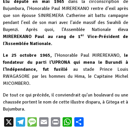
Élu député en mai 1965
dans la circonscription de
Bujumbura, l’Honorable Paul MIREREKANO rentre d’exil après
que son épouse SINIREMERA Catherine ait battu campagne
pendant l’exil de son mari avec l’aide massif des Swahili de
Buyenzi. Après quoi, l’Assemblée Nationale éleva
er
MIREREKANO Paul au rang de 1
Vice-Président de
l’Assemblée Nationale.
Le 25 octobre 1965,
l’Honorable Paul MIREREKANO,
le
fondateur du parti l’UPRONA qui mena le Burundi à
l’Indépendance, fut fusillé
au stade Prince Louis
RWAGASORE par les hommes du Hima, le Capitaine Michel
MICOMBERO.
De tout ce qui précède, il conviendrait qu’un boulevard ou une
chaussée portent le nom de cette illustre disparu, à Gitega et à
Bujumbura.
X
Telegram
Message
Email
Print
WhatsApp
Partager