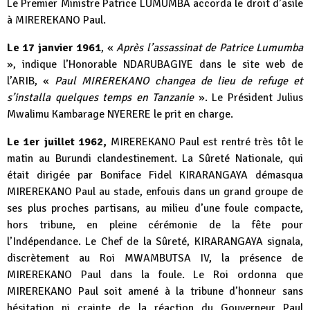
Le Premier Ministre Patrice LUMUMBA accorda le droit d’asile
à MIREREKANO Paul.
Le 17 janvier 1961
, «
Après l’assassinat de Patrice Lumumba
», indique l’Honorable NDARUBAGIYE dans le site web de
l’ARIB, «
Paul MIREREKANO changea de lieu de refuge et
s’installa quelques temps en Tanzanie
». Le Président Julius
Mwalimu Kambarage NYERERE le prit en charge.
Le 1er juillet 1962,
MIREREKANO Paul est rentré très tôt le
matin au Burundi clandestinement. La Sûreté Nationale, qui
était dirigée par Boniface Fidel KIRARANGAYA démasqua
MIREREKANO Paul au stade, enfouis dans un grand groupe de
ses plus proches partisans, au milieu d’une foule compacte,
hors tribune, en pleine cérémonie de la fête pour
l’Indépendance. Le Chef de la Sûreté, KIRARANGAYA signala,
discrètement au Roi MWAMBUTSA IV, la présence de
MIREREKANO Paul dans la foule. Le Roi ordonna que
MIREREKANO Paul soit amené à la tribune d’honneur sans
hésitation ni crainte de la réaction du Gouverneur Paul