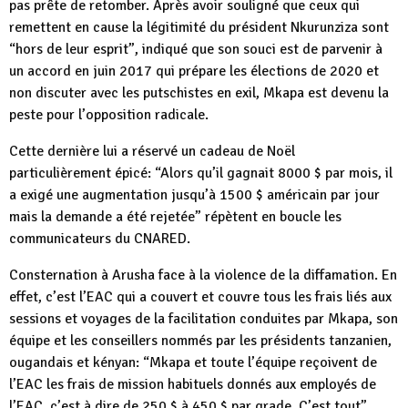
pas prête de retomber. Après avoir souligné que ceux qui
remettent en cause la légitimité du président Nkurunziza sont
“hors de leur esprit”, indiqué que son souci est de parvenir à
un accord en juin 2017 qui prépare les élections de 2020 et
non discuter avec les putschistes en exil, Mkapa est devenu la
peste pour l’opposition radicale.
Cette dernière lui a réservé un cadeau de Noël
particulièrement épicé: “Alors qu’il gagnait 8000 $ par mois, il
a exigé une augmentation jusqu’à 1500 $ américain par jour
mais la demande a été rejetée” répètent en boucle les
communicateurs du CNARED.
Consternation à Arusha face à la violence de la diffamation. En
effet, c’est l’EAC qui a couvert et couvre tous les frais liés aux
sessions et voyages de la facilitation conduites par Mkapa, son
équipe et les conseillers nommés par les présidents tanzanien,
ougandais et kényan: “Mkapa et toute l’équipe reçoivent de
l’EAC les frais de mission habituels donnés aux employés de
l’EAC, c’est à dire de 250 $ à 450 $ par grade. C’est tout”,