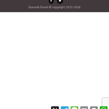
Burundi-forum © copyright 2013-2026
X
Telegram
Message
Email
Print