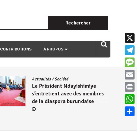
Rechercher :
uri ngaha ndagusigiye iki kibazo : Uriko ukora iki kugira ngo
X
 CONTRIBUTIONS
À PROPOS
Teleg
Mess
Actualités
/
Société
Email
Le Président Ndayishimiye
s’entretient avec des membres
Print
de la diaspora burundaise
What
Parta