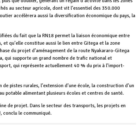
 plus que doubler, générant un regain d’activité dans les zones
hés au secteur agricole, dont vit l’essentiel des 350.000
outier accélèrera aussi la diversification économique du pays, la
fiées du fait que la RN18 permet la liaison économique entre
 et qu’elle constitue aussi le lien entre Gitega et la zone
e phase du projet d’aménagement de la route Nyakararo-Gitega
 qui supporte un grand nombre de trafic national et
nsport, qui représente actuellement 40 % du prix à l’import-
 de pistes rurales, l’extension d’une école, la construction d’un
au potable alimentant plusieurs écoles et centres de santé.
ne de projet. Dans le secteur des transports, les projets en
U, conclu le communiqué.