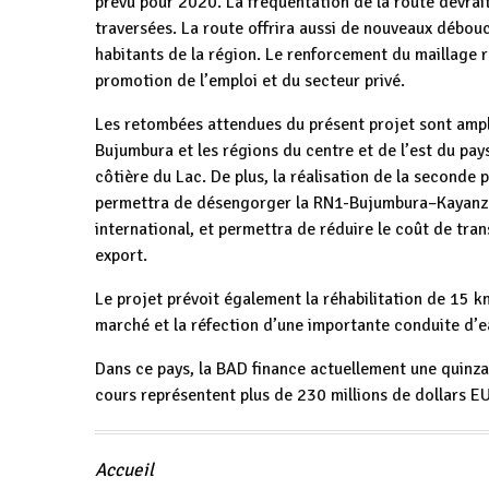
prévu pour 2020. La fréquentation de la route devrait
traversées. La route offrira aussi de nouveaux débouc
habitants de la région. Le renforcement du maillage r
promotion de l’emploi et du secteur privé.
Les retombées attendues du présent projet sont ampli
Bujumbura et les régions du centre et de l’est du pays,
côtière du Lac. De plus, la réalisation de la second
permettra de désengorger la RN1-Bujumbura–Kayanza,
international, et permettra de réduire le coût de tra
export.
Le projet prévoit également la réhabilitation de 15 km
marché et la réfection d’une importante conduite d’e
Dans ce pays, la BAD finance actuellement une quinzai
cours représentent plus de 230 millions de dollars E
Accueil