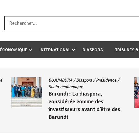
a ataco umariye umuryango wawe canke igihugu cakwibarutse .Wewe 
-ÉCONOMIQUE
INTERNATIONAL
DIASPORA
TRIBUNES &
té
BUJUMBURA
/
Diaspora
/
Présidence
/
Socio-économique
Burundi : La diaspora,
considérée comme des
investisseurs avant d’être des
Barundi
6 août 2026