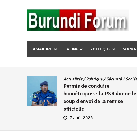
Skip
to
content
« Ingorane si ugupfa , ingorane ni ugupfa nabi ,gupf
uzopfire neza umuryango n’igihugu cakwibarutse ? »
AMAKURU
LA UNE
POLITIQUE
SOCIO
unity
/
Actualités
/
Politique
/
Sécurité
/
Socié
Permis de conduire
biométriques : la PSR donne le
avec
coup d’envoi de la remise
r les
officielle
7 août 2026