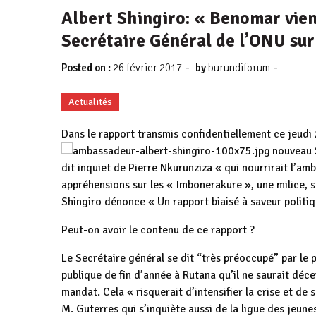
Albert Shingiro: « Benomar vien
Secrétaire Général de l’ONU sur
-
-
Posted on :
26 février 2017
by
burundiforum
Actualités
Dans le rapport transmis confidentiellement ce jeudi 
nouveau 
dit inquiet de Pierre Nkurunziza « qui nourrirait l’am
appréhensions sur les « Imbonerakure », une milice, s
Shingiro dénonce « Un rapport biaisé à saveur politiq
Peut-on avoir le contenu de ce rapport ?
Le Secrétaire général se dit “très préoccupé” par le
publique de fin d’année à Rutana qu’il ne saurait décev
mandat. Cela « risquerait d’intensifier la crise et de 
M. Guterres qui s’inquiète aussi de la ligue des jeunes