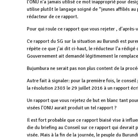
l’ONU n’a jamais utilisé ce mot inapproprié pour desi
utilise plutôt le langage soigné de “jeunes affiliés a
rédacteur de ce rapport.
Pour qui roule ce rapport que vous rejeter , d’après-
Ce rapport du SG sur la situation au Burundi est purem
répète ce que j’ai dit ci-haut, le réducteur l’a rédig
Gouvernement ait demandé légitimement le remplacem
Bujumbura ne serait pas non plus content de la proc
Autre fait à signaler: pour la première fois, le conse
la résolution 2303 le 29 juillet 2016 à un rapport écri
Un rapport que vous rejetez de but en blanc tant pour
visées l’ONU aurait produit un tel rapport ?
Il est fort probable que ce rapport biaisé vise à infl
die du briefing au Conseil sur ce rapport qui devrait 
visée. Mais à la fin de la journée, le peuple du Buru