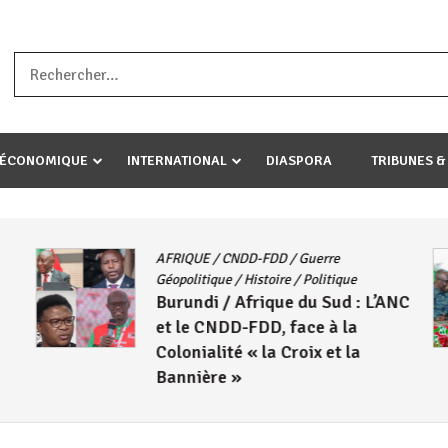
a ataco umariye umuryango wawe canke igihugu cakwibarutse .Wewe 
-ÉCONOMIQUE
INTERNATIONAL
DIASPORA
TRIBUNES &
AFRIQUE
/
CNDD-FDD
/
Guerre
Géopolitique
/
Histoire
/
Politique
Burundi / Afrique du Sud : L’ANC
et le CNDD-FDD, face à la
Colonialité « la Croix et la
Bannière »