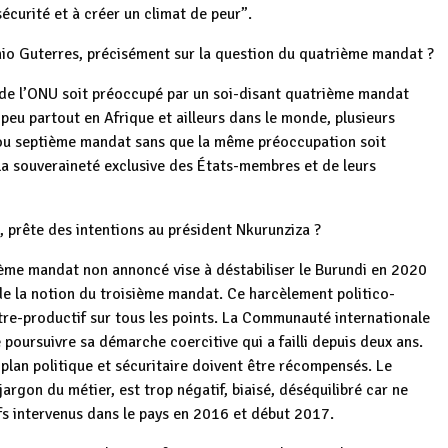
écurité et à créer un climat de peur”.
nio Guterres, précisément sur la question du quatrième mandat ?
G de l’ONU soit préoccupé par un soi-disant quatrième mandat
eu partout en Afrique et ailleurs dans le monde, plusieurs
 ou septième mandat sans que la même préoccupation soit
 la souveraineté exclusive des États-membres et de leurs
, prête des intentions au président Nkurunziza ?
ième mandat non annoncé vise à déstabiliser le Burundi en 2020
de la notion du troisième mandat. Ce harcèlement politico-
ntre-productif sur tous les points. La Communauté internationale
 poursuivre sa démarche coercitive qui a failli depuis deux ans.
e plan politique et sécuritaire doivent être récompensés. Le
rgon du métier, est trop négatif, biaisé, déséquilibré car ne
s intervenus dans le pays en 2016 et début 2017.