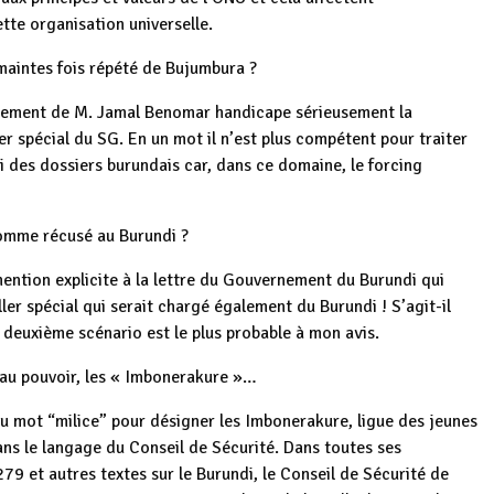
tte organisation universelle.
 maintes fois répété de Bujumbura ?
lacement de M. Jamal Benomar handicape sérieusement la
er spécial du SG. En un mot il n’est plus compétent pour traiter
i des dossiers burundais car, dans ce domaine, le forcing
 homme récusé au Burundi ?
 mention explicite à la lettre du Gouvernement du Burundi qui
er spécial qui serait chargé également du Burundi ! S’agit-il
 deuxième scénario est le plus probable à mon avis.
i au pouvoir, les « Imbonerakure »…
 du mot “milice” pour désigner les Imbonerakure, ligue des jeunes
dans le langage du Conseil de Sécurité. Dans toutes ses
79 et autres textes sur le Burundi, le Conseil de Sécurité de