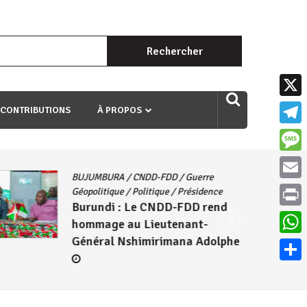
Rechercher :
uri ngaha ndagusigiye iki kibazo : Uriko ukora iki kugira ngo
X
 CONTRIBUTIONS
À PROPOS
Teleg
Mess
BUJUMBURA
/
CNDD-FDD
/
Guerre
Email
Géopolitique
/
Politique
/
Présidence
Burundi : Le CNDD-FDD rend
Print
hommage au Lieutenant-
Général Nshimirimana Adolphe
What
Parta