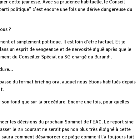
gner cette jeunesse. Avec sa prudence habituelle, le Conseil
u parti politique” c’est encore une fois une dérive dangereuse du
vous ?
ent et simplement politique. Il est loin d’être factuel. Et je
é dans un esprit de vengeance et de nervosité aiguë après que le
ent du Conseiller Spécial du SG chargé du Burundi.
édure…
il passe du format briefing oral auquel nous étions habitués depuis
t.
 son fond que sur la procédure. Encore une fois, pour quelles
uencer les décisions du prochain Sommet de l’EAC. Le report sine
passer le 23 courant ne serait pas non plus très éloigné à cette
ndi saura comment désamorcer ce piège comme il l’a toujours fait