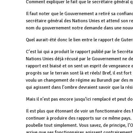
Comment expliquer le fait que le secrétaire général q
Il faut noter que le Gouvernement a retiré sa confi
secrétaire général des Nations Unies et attend son re
nom du gouvernement notre demande dans une nouvel
Quel aurait-été donc le lien entre le rapport de Gut
C’est lui qui a produit le rapport publié par le Secrét
Nations Unies déjà récusé par le Gouvernement ne dev
rapport est biaisé et on sent un esprit de vengeance 
progrès sur le terrain sont là et réels! Bref, il est fo
voulu un changement de régime au Burundi par des mo
qui agissent dans l’ombre devraient savoir que la rés
Mais il n’est pas encore jusqu’ici remplacé et peut 
Il est plus que étonnant de voir un fonctionnaire d
continuer à produire des rapports sur ce même pays. C
poubelle tout simplement. Vous savez, de principe, l
arrive que ses fonctionnaires agissent contrairement 