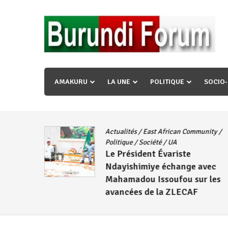
Skip
to
content
« Ingorane si ugupfa , ingorane ni ugupfa nabi ,gupf
uzopfire neza umuryango n’igihugu cakwibarutse ? »
AMAKURU
LA UNE
POLITIQUE
SOCIO
Actualités
/
East African Community
/
CNDD-FDD
Politique
/
Société
/
UA
Le Président Évariste
Wambuma
Ndayishimiye échange avec
Mahamadou Issoufou sur les
avancées de la ZLECAF
4 août 2026