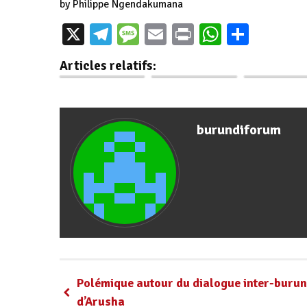
by Philippe Ngendakumana
Burundi :
X
Telegram
Message
Email
Print
WhatsAp
Parta
Excellence en
Burundi : Shingiro
Burundi / Just
diplomatie,
présente son prix
Nomination
Articles relatifs:
Shingiro Albert…
en politique…
Secrétair
burundiforum
Polémique autour du dialogue inter-buru
d’Arusha