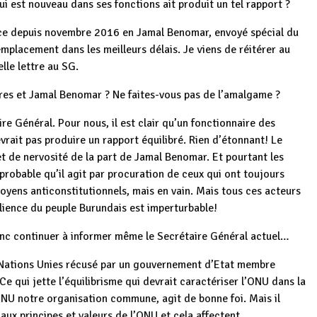
ui est nouveau dans ses fonctions ait produit un tel rapport ?
ance depuis novembre 2016 en Jamal Benomar, envoyé spécial du
mplacement dans les meilleurs délais. Je viens de réitérer au
le lettre au SG.
erres et Jamal Benomar ? Ne faites-vous pas de l’amalgame ?
aire Général. Pour nous, il est clair qu’un fonctionnaire des
rait pas produire un rapport équilibré. Rien d’étonnant! Le
et de nervosité de la part de Jamal Benomar. Et pourtant les
rt probable qu’il agit par procuration de ceux qui ont toujours
yens anticonstitutionnels, mais en vain. Mais tous ces acteurs
ilience du peuple Burundais est imperturbable!
donc continuer à informer même le Secrétaire Général actuel…
es Nations Unies récusé par un gouvernement d’Etat membre
e qui jette l’équilibrisme qui devrait caractériser l’ONU dans la
’ONU notre organisation commune, agit de bonne foi. Mais il
aux principes et valeurs de l’ONU et cela affectent