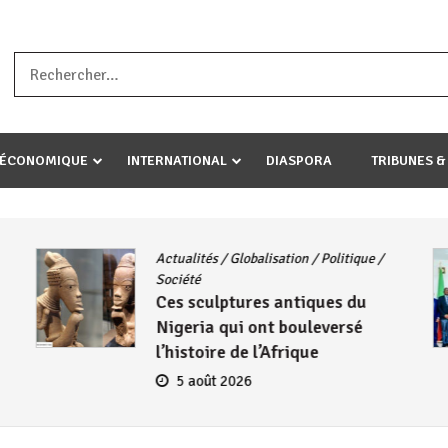
a ataco umariye umuryango wawe canke igihugu cakwibarutse .Wewe 
-ÉCONOMIQUE
INTERNATIONAL
DIASPORA
TRIBUNES &
Actualités
/
Globalisation
/
Politique
/
Société
Ces sculptures antiques du
Nigeria qui ont bouleversé
l’histoire de l’Afrique
5 août 2026