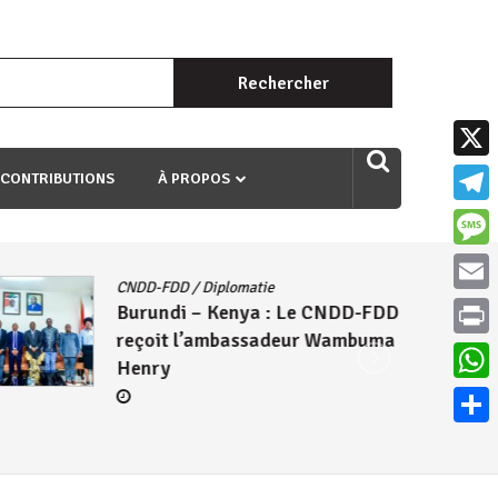
Rechercher :
uri ngaha ndagusigiye iki kibazo : Uriko ukora iki kugira ngo
X
 CONTRIBUTIONS
À PROPOS
Teleg
Mess
CNDD-FDD
/
Diplomatie
Email
Burundi – Kenya : Le CNDD-FDD
reçoit l’ambassadeur Wambuma
Print
Henry
What
Parta