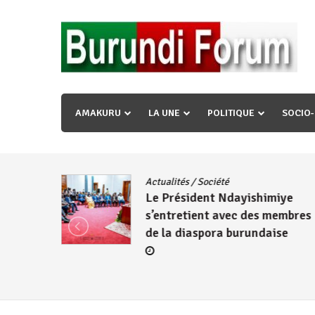
Skip
to
content
« Ingorane si ugupfa , ingorane ni ugupfa nabi ,gupf
uzopfire neza umuryango n’igihugu cakwibarutse ? »
AMAKURU
LA UNE
POLITIQUE
SOCIO
dence
/
Actualités
/
Société
Le Président Ndayishimiye
s’entretient avec des membres
de la diaspora burundaise
re des