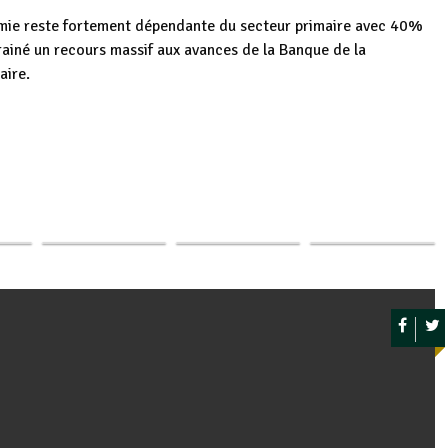
omie reste fortement dépendante du secteur primaire avec 40%
rainé un recours massif aux avances de la Banque de la
aire.
urs
Le Ministère en
p
ger
es
Situation des
Le Président
charge de
sur
droits de l’Homme
Ndayishimiyecampagne
l'agriculture
au Burundi : Des…
de moralisation à…
supervise…