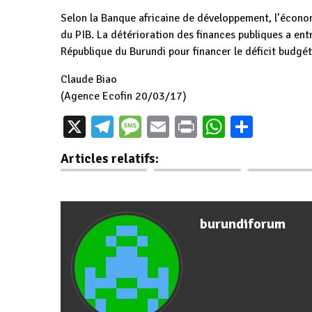
Selon la Banque africaine de développement, l’écon
du PIB. La détérioration des finances publiques a ent
République du Burundi pour financer le déficit budgét
Claude Biao
(Agence Ecofin 20/03/17)
Les BRICS
Les gouverne
X
Telegram
Message
Email
Print
WhatsAp
Parta
Burundi : Suivi du
menacent de se
de provinc
projet Nkuriza sur
débarrasser de
sensibilisés 
Articles relatifs:
la santé…
2.500…
la…
burundiforum