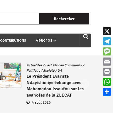
Rechercher :
uri ngaha ndagusigiye iki kibazo : Uriko ukora iki kugira ngo
X
 CONTRIBUTIONS
À PROPOS
Teleg
Mess
Actualités
/
East African Community
/
Email
Politique
/
Société
/
UA
Le Président Évariste
Print
Ndayishimiye échange avec
Mahamadou Issoufou sur les
What
avancées de la ZLECAF
Parta
4 août 2026