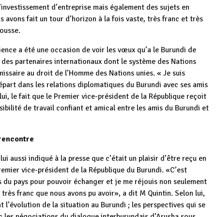
d’investissement d’entreprise mais également des sujets en
avons fait un tour d’horizon à la fois vaste, très franc et très
housse.
ence a été une occasion de voir les vœux qu’a le Burundi de
 des partenaires internationaux dont le système des Nations
missaire au droit de l’Homme des Nations unies. « Je suis
part dans les relations diplomatiques du Burundi avec ses amis
ui, le fait que le Premier vice-président de la République reçoit
ibilité de travail confiant et amical entre les amis du Burundi et
 rencontre
i aussi indiqué à la presse que c’était un plaisir d’être reçu en
Premier vice-président de la République du Burundi. «C’est
s du pays pour pouvoir échanger et je me réjouis non seulement
très franc que nous avons pu avoir», a dit M Quintin. Selon lui,
l’évolution de la situation au Burundi ; les perspectives qui se
c les négociations du dialogue interburundais d’Arusha sous