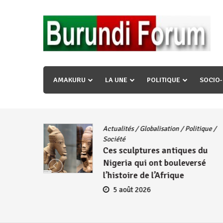
Skip
to
content
« Ingorane si ugupfa , ingorane ni ugupfa nabi ,gupf
uzopfire neza umuryango n’igihugu cakwibarutse ? »
AMAKURU
LA UNE
POLITIQUE
SOCIO
Actualités
/
Globalisation
/
Politique
/
iye
Société
Ces sculptures antiques du
embres
Nigeria qui ont bouleversé
se
l’histoire de l’Afrique
5 août 2026