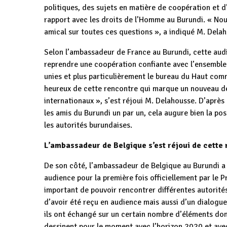
politiques, des sujets en matière de coopération et 
rapport avec les droits de l’Homme au Burundi. « Nous 
amical sur toutes ces questions », a indiqué M. Dela
Selon l’ambassadeur de France au Burundi, cette audi
reprendre une coopération confiante avec l’ensemble
unies et plus particulièrement le bureau du Haut com
heureux de cette rencontre qui marque un nouveau dé
internationaux », s’est réjoui M. Delahousse. D’après l
les amis du Burundi un par un, cela augure bien la poss
les autorités burundaises.
L’ambassadeur de Belgique s’est réjoui de cette
De son côté, l’ambassadeur de Belgique au Burundi a lu
audience pour la première fois officiellement par le 
important de pouvoir rencontrer différentes autorité
d’avoir été reçu en audience mais aussi d’un dialogue 
ils ont échangé sur un certain nombre d’éléments dont 
dessinent pour le moment avec l’horizon 2020 et ave