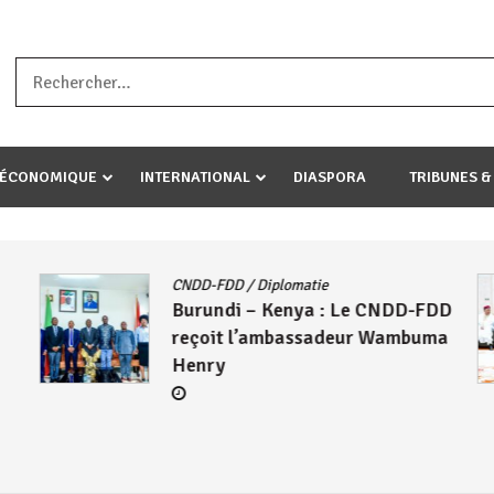
a ataco umariye umuryango wawe canke igihugu cakwibarutse .Wewe 
-ÉCONOMIQUE
INTERNATIONAL
DIASPORA
TRIBUNES &
CNDD-FDD
/
Diplomatie
Burundi – Kenya : Le CNDD-FDD
reçoit l’ambassadeur Wambuma
Henry