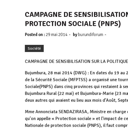
CAMPAGNE DE SENSIBILISATION
PROTECTION SOCIALE (PNPS)
-
-
Posted on :
29 mai 2014
by
burundiforum
Société
CAMPAGNE DE SENSIBILISATION SUR LA POLITIQUE
Bujumbura, 28 mai 2014 (DWG) : En dates du 19 au 23 
de la Sécurité Sociale (MFPTSS) a organisé une tourné
Sociale(PNPS) dans cinq provinces qui restaient à sens
Bujumbura Rural (22 mai) et Bujumbura-Marie (23 mai)
deux autres qui avaient eu lieu aux mois d’Août, Sep
Mme Annonciata SENDAZIRASA, Ministre en charge de 
qu’on appelle « Protection sociale » et l’impact de ce
Nationale de protection sociale (PNPS), il faut compr