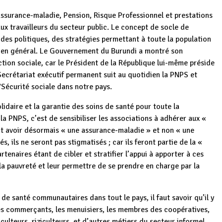
Assurance-maladie, Pension, Risque Professionnel et prestations
ux travailleurs du secteur public. Le concept de socle de
es politiques, des stratégies permettant à toute la population
re en général. Le Gouvernement du Burundi a montré son
tion sociale, car le Président de la République lui-même préside
Secrétariat exécutif permanent suit au quotidien la PNPS et
Sécurité sociale dans notre pays.
lidaire et la garantie des soins de santé pour toute la
 la PNPS, c’est de sensibiliser les associations à adhérer aux «
nt avoir désormais « une assurance-maladie » et non « une
 ils ne seront pas stigmatisés ; car ils feront partie de la «
tenaires étant de cibler et stratifier l’appui à apporter à ces
 la pauvreté et leur permettre de se prendre en charge par la
de santé communautaires dans tout le pays, il faut savoir qu’il y
es commerçants, les menuisiers, les membres des coopératives,
culteurs, riziculteurs, et d’autres métiers du secteur informel