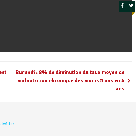
ent
Burundi : 8% de diminution du taux moyen de
malnutrition chronique des moins 5 ans en 4
ans
 twitter