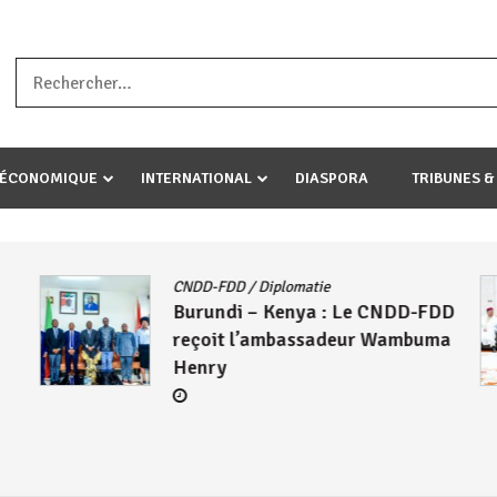
a ataco umariye umuryango wawe canke igihugu cakwibarutse .Wewe 
-ÉCONOMIQUE
INTERNATIONAL
DIASPORA
TRIBUNES &
CNDD-FDD
/
Diplomatie
Burundi – Kenya : Le CNDD-FDD
reçoit l’ambassadeur Wambuma
Henry