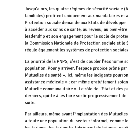
Jusqu’alors, les quatre régimes de sécurité sociale (
familiales) profitent uniquement aux mandataires et a
Protection sociale demande aux Etats de développer d
à accéder aux soins de santé, au revenu, au bien-êt
leadership et son engagement pour le socle de protec
la Commission Nationale de Protection sociale et le 
régule également les systèmes de protection sociale/
La priorité de la PNPS, c’est de coupler l’économie so
population. Pour y arriver, l’espace propice prôné par
Mutuelles de santé ». Ici, même les indigents pourro
assistance médicale » ; car même gratuitement soignés,
Mutuelle communautaire ». Le rôle de l’Etat et des par
derniers, quitte à les faire sortir progressivement de
suite.
Par ailleurs, même avant l’implantation des Mutuelles 
a toute une population du secteur informel, comme l
les taximen, les taximoto, fabriquant de briques, caféi