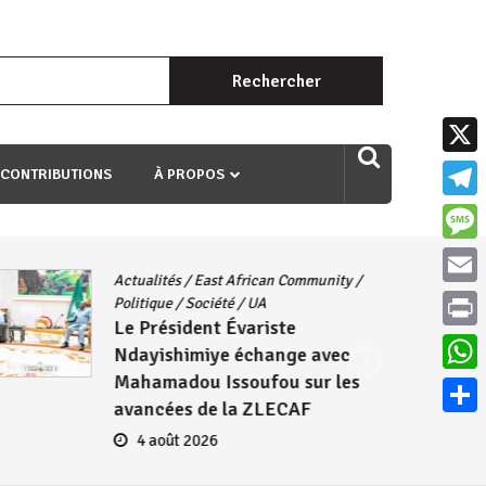
Rechercher :
uri ngaha ndagusigiye iki kibazo : Uriko ukora iki kugira ngo
X
 CONTRIBUTIONS
À PROPOS
Teleg
Mess
Actualités
/
East African Community
/
Email
Politique
/
Société
/
UA
Le Président Évariste
Print
Ndayishimiye échange avec
Mahamadou Issoufou sur les
What
avancées de la ZLECAF
Parta
4 août 2026