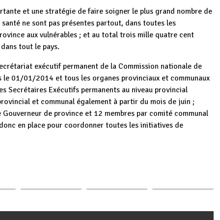
tante et une stratégie de faire soigner le plus grand nombre de
santé ne sont pas présentes partout, dans toutes les
ince aux vulnérables ; et au total trois mille quatre cent
dans tout le pays.
crétariat exécutif permanent de la Commission nationale de
is le 01/01/2014 et tous les organes provinciaux et communaux
les Secrétaires Exécutifs permanents au niveau provincial
rovincial et communal également à partir du mois de juin ;
e Gouverneur de province et 12 membres par comité communal
donc en place pour coordonner toutes les initiatives de
Atelier de
Burundi :
p
ger
 la
Sensibilisation sur
Gitega/Justice :
Infrastructures
on
la réglementation
sensibilisation sur
vitales et
ur…
de…
les innovations…
cohésion…