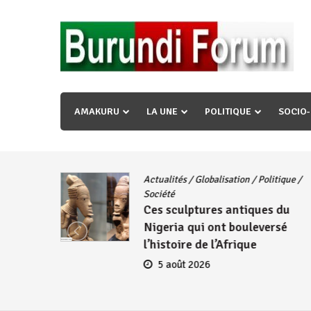
Skip
to
content
« Ingorane si ugupfa , ingorane ni ugupfa nabi ,gupf
uzopfire neza umuryango n’igihugu cakwibarutse ? »
AMAKURU
LA UNE
POLITIQUE
SOCIO
Actualités
/
Globalisation
/
Politique
/
iye
Société
Ces sculptures antiques du
embres
Nigeria qui ont bouleversé
se
l’histoire de l’Afrique
5 août 2026