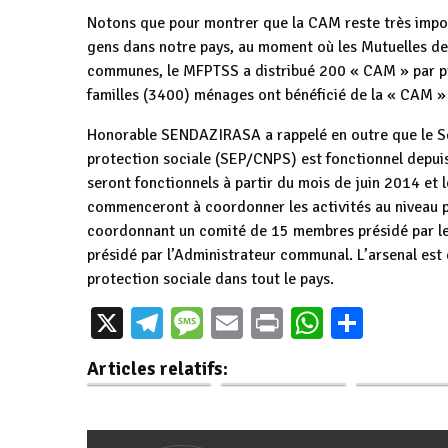
Notons que pour montrer que la CAM reste très impor
gens dans notre pays, au moment où les Mutuelles de 
communes, le MFPTSS a distribué 200 « CAM » par prov
familles (3400) ménages ont bénéficié de la « CAM » 
Honorable SENDAZIRASA a rappelé en outre que le Se
protection sociale (SEP/CNPS) est fonctionnel depu
seront fonctionnels à partir du mois de juin 2014 et 
commenceront à coordonner les activités au niveau p
coordonnant un comité de 15 membres présidé par l
présidé par l’Administrateur communal. L’arsenal est 
protection sociale dans tout le pays.
SEP/CNPS : Vers
RGPHAE: les
X
Telegram
Message
Email
Print
WhatsAp
Parta
une protection
membres du
Lancement de
sociale plus
Gouvernement
consultati
Articles relatifs:
efficace
lancent une…
nationale po