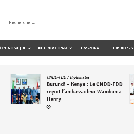
a ataco umariye umuryango wawe canke igihugu cakwibarutse .Wewe 
-ÉCONOMIQUE
INTERNATIONAL
DIASPORA
TRIBUNES &
CNDD-FDD
/
Diplomatie
Burundi – Kenya : Le CNDD-FDD
reçoit l’ambassadeur Wambuma
Henry