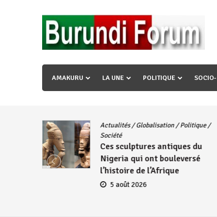
Skip
to
content
« Ingorane si ugupfa , ingorane ni ugupfa nabi ,gupf
uzopfire neza umuryango n’igihugu cakwibarutse ? »
AMAKURU
LA UNE
POLITIQUE
SOCIO
Actualités
/
Globalisation
/
Politique
/
iye
Société
Ces sculptures antiques du
embres
Nigeria qui ont bouleversé
se
l’histoire de l’Afrique
5 août 2026