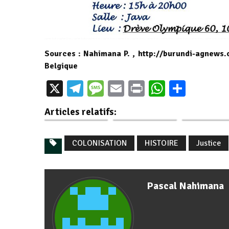
Sources : Nahimana P. , http://burundi-agnews.
Belgique
X
Telegram
Message
Email
Print
WhatsAp
Parta
Burundi / Agenda :
Burundi / Agenda :
Burundi / Age
4 juillet 2026,
6 juillet 2024, à
5 juillet 202
Articles relatifs:
Belgique —…
14h, Belgique,…
14h, Belgiqu
COLONISATION
HISTOIRE
Justice
Pascal Nahimana