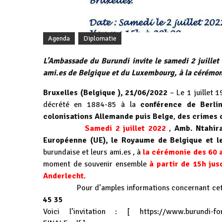
Agenda
Diplomatie
L’Ambassade du Burundi invite le samedi 2 juillet 
ami.es de Belgique et du Luxembourg, à la cérémon
Bruxelles (Belgique ), 21/06/2022
– Le 1 juillet 
décrété en 1884-85 à la
conférence de Berli
colonisations Allemande puis Belge
,
des crimes 
Samedi 2 juillet 2022
,
Amb. Ntahir
Européenne (UE), le Royaume de Belgique et 
burundaise et leurs ami.es , à
la
cérémonie des 60 a
moment de souvenir ensemble
à partir de 15h jus
Anderlecht
.
Pour d’amples informations concernant cette
45 35
Voici l’invitation : [
https://www.burundi-f