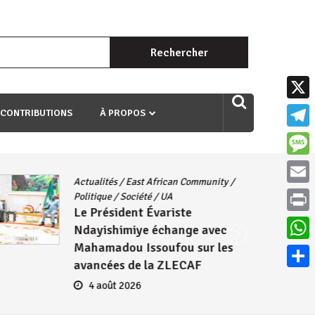
Rechercher :
uri ngaha ndagusigiye iki kibazo : Uriko ukora iki kugira ngo
X
 CONTRIBUTIONS
À PROPOS
Teleg
Mess
Actualités
/
East African Community
/
Email
Politique
/
Société
/
UA
Le Président Évariste
Print
Ndayishimiye échange avec
Mahamadou Issoufou sur les
What
avancées de la ZLECAF
Parta
4 août 2026