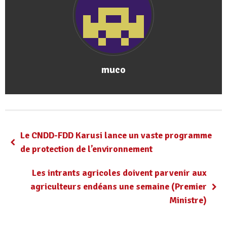
muco
Le CNDD-FDD Karusi lance un vaste programme
de protection de l’environnement
Les intrants agricoles doivent parvenir aux
agriculteurs endéans une semaine (Premier
Ministre)