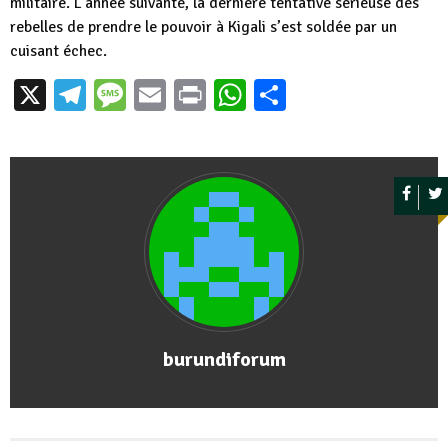
militaire. L’année suivante, la dernière tentative sérieuse des
rebelles de prendre le pouvoir à Kigali s’est soldée par un
cuisant échec.
X
Telegram
Message
Email
Print
WhatsApp
Partager
burundiforum