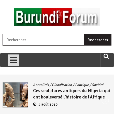
Skip
to
content
« Ingorane si ugupfa , ingorane ni ugupfa nabi ,gupfa ataco
R
umariye umuryango wawe canke igihugu cakwibarutse .Wewe
uri ngaha ndagusigiye iki kibazo : Uriko ukora iki kugira ngo
uzopfire neza umuryango n’igihugu cakwibarutse ? »
Actualités
/
Globalisation
/
Politique
/
Société
Ces sculptures antiques du Nigeria qui
ont bouleversé l’histoire de l’Afrique
5 août 2026