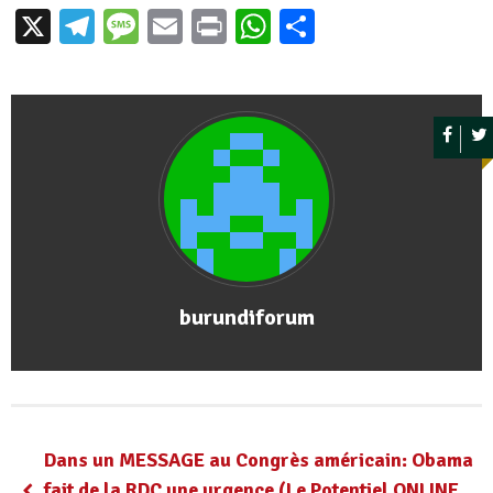
X
Telegram
Message
Email
Print
WhatsApp
Partager
burundiforum
Dans un MESSAGE au Congrès américain: Obama
fait de la RDC une urgence (Le Potentiel ONLINE