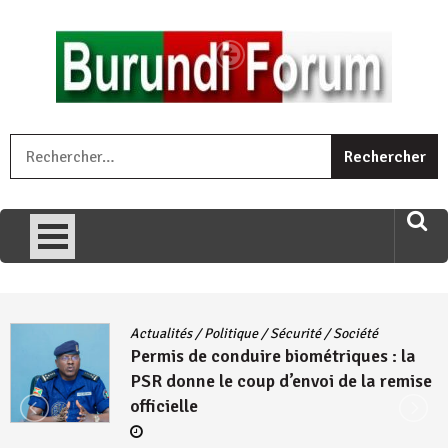
Skip
to
content
« Ingorane si ugupfa , ingorane ni ugupfa nabi ,gupfa ataco
R
umariye umuryango wawe canke igihugu cakwibarutse .Wewe
uri ngaha ndagusigiye iki kibazo : Uriko ukora iki kugira ngo
uzopfire neza umuryango n’igihugu cakwibarutse ? »
Actualités
/
Politique
/
Sécurité
/
Société
Permis de conduire biométriques : la
PSR donne le coup d’envoi de la remise
officielle