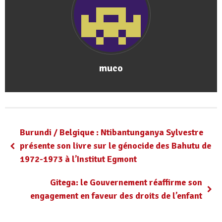
muco
Burundi / Belgique : Ntibantunganya Sylvestre
présente son livre sur le génocide des Bahutu de
1972-1973 à l’Institut Egmont
Gitega: le Gouvernement réaffirme son
engagement en faveur des droits de l’enfant