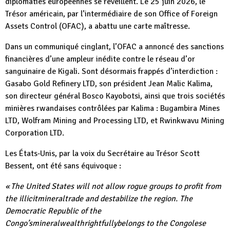
diplomaties européennes se réveillent. Le 25 juin 2026, le
Trésor américain, par l’intermédiaire de son Office of Foreign
Assets Control (OFAC), a abattu une carte maîtresse.
Dans un communiqué cinglant, l’OFAC a annoncé des sanctions
financières d’une ampleur inédite contre le réseau d’or
sanguinaire de Kigali. Sont désormais frappés d’interdiction :
Gasabo Gold Refinery LTD, son président Jean Malic Kalima,
son directeur général Bosco Kayobotsi, ainsi que trois sociétés
minières rwandaises contrôlées par Kalima : Bugambira Mines
LTD, Wolfram Mining and Processing LTD, et Rwinkwavu Mining
Corporation LTD.
Les États‑Unis, par la voix du Secrétaire au Trésor Scott
Bessent, ont été sans équivoque :
« The United States will not allow rogue groups to profit from
the illicitmineraltrade and destabilize the region. The
Democratic Republic of the
Congo’smineralwealthrightfullybelongs to the Congolese