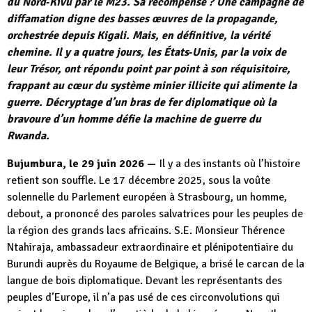
du Nord‑Kivu par le M23. Sa récompense ? Une campagne de
diffamation digne des basses œuvres de la propagande,
orchestrée depuis Kigali. Mais, en définitive, la vérité
chemine. Il y a quatre jours, les États‑Unis, par la voix de
leur Trésor, ont répondu point par point à son réquisitoire,
frappant au cœur du système minier illicite qui alimente la
guerre. Décryptage d’un bras de fer diplomatique où la
bravoure d’un homme défie la machine de guerre du
Rwanda.
Bujumbura, le 29 juin 2026 —
Il y a des instants où l’histoire
retient son souffle. Le 17 décembre 2025, sous la voûte
solennelle du Parlement européen à Strasbourg, un homme,
debout, a prononcé des paroles salvatrices pour les peuples de
la région des grands lacs africains. S.E. Monsieur Thérence
Ntahiraja, ambassadeur extraordinaire et plénipotentiaire du
Burundi auprès du Royaume de Belgique, a brisé le carcan de la
langue de bois diplomatique. Devant les représentants des
peuples d’Europe, il n’a pas usé de ces circonvolutions qui