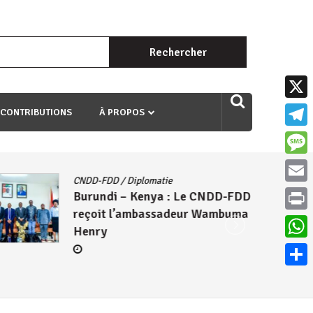
Rechercher :
uri ngaha ndagusigiye iki kibazo : Uriko ukora iki kugira ngo
X
 CONTRIBUTIONS
À PROPOS
Teleg
Mess
CNDD-FDD
/
Diplomatie
Email
Burundi – Kenya : Le CNDD-FDD
reçoit l’ambassadeur Wambuma
Print
Henry
What
Parta