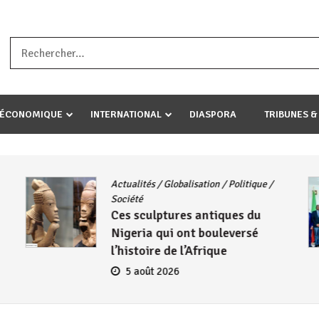
a ataco umariye umuryango wawe canke igihugu cakwibarutse .Wewe 
-ÉCONOMIQUE
INTERNATIONAL
DIASPORA
TRIBUNES &
Actualités
/
Globalisation
/
Politique
/
Société
Ces sculptures antiques du
Nigeria qui ont bouleversé
l’histoire de l’Afrique
5 août 2026