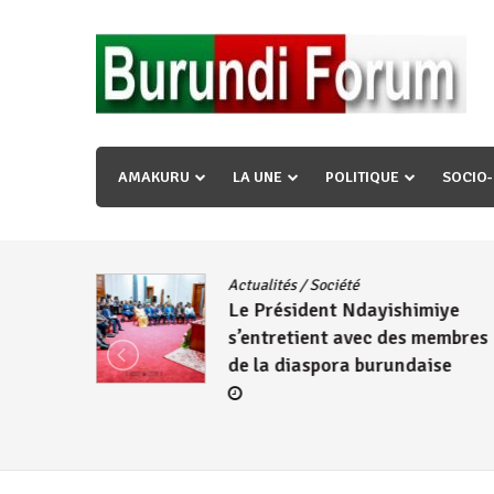
Skip
to
content
« Ingorane si ugupfa , ingorane ni ugupfa nabi ,gupf
uzopfire neza umuryango n’igihugu cakwibarutse ? »
AMAKURU
LA UNE
POLITIQUE
SOCIO
dence
/
Actualités
/
Société
Le Président Ndayishimiye
s’entretient avec des membres
de la diaspora burundaise
re des