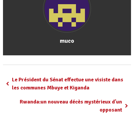
muco
Le Président du Sénat effectue une visiste dans
les communes Mbuye et Kiganda
Rwanda:un nouveau décès mystérieux d’un
opposant