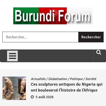
Skip
to
content
« Ingorane si ugupfa , ingorane ni ugupfa nabi ,gupfa ataco
R
umariye umuryango wawe canke igihugu cakwibarutse .Wewe
uri ngaha ndagusigiye iki kibazo : Uriko ukora iki kugira ngo
uzopfire neza umuryango n’igihugu cakwibarutse ? »
Actualités
/
Globalisation
/
Politique
/
Société
Ces sculptures antiques du Nigeria qui
ont bouleversé l’histoire de l’Afrique
5 août 2026