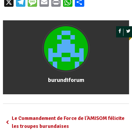
X
Telegram
Message
Email
Print
WhatsApp
Partager
burundiforum
Le Commandement de Force de l’AMISOM félicite
les troupes burundaises