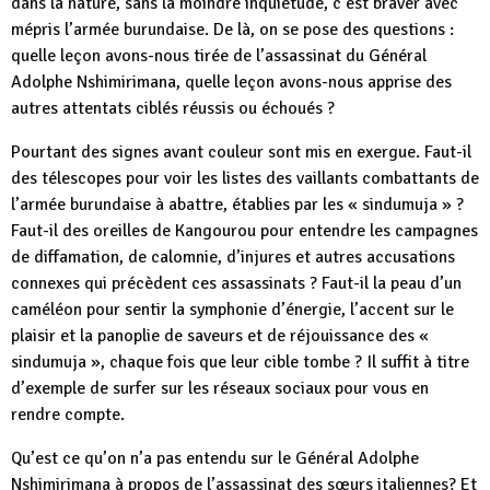
dans la nature, sans la moindre inquiétude, c’est braver avec
mépris l’armée burundaise. De là, on se pose des questions :
quelle leçon avons-nous tirée de l’assassinat du Général
Adolphe Nshimirimana, quelle leçon avons-nous apprise des
autres attentats ciblés réussis ou échoués ?
Pourtant des signes avant couleur sont mis en exergue. Faut-il
des télescopes pour voir les listes des vaillants combattants de
l’armée burundaise à abattre, établies par les « sindumuja » ?
Faut-il des oreilles de Kangourou pour entendre les campagnes
de diffamation, de calomnie, d’injures et autres accusations
connexes qui précèdent ces assassinats ? Faut-il la peau d’un
caméléon pour sentir la symphonie d’énergie, l’accent sur le
plaisir et la panoplie de saveurs et de réjouissance des «
sindumuja », chaque fois que leur cible tombe ? Il suffit à titre
d’exemple de surfer sur les réseaux sociaux pour vous en
rendre compte.
Qu’est ce qu’on n’a pas entendu sur le Général Adolphe
Nshimirimana à propos de l’assassinat des sœurs italiennes? Et