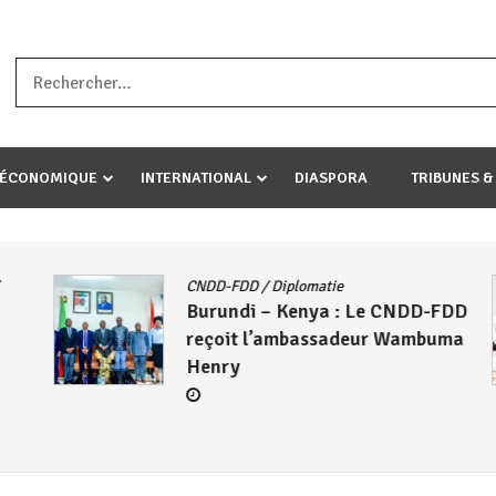
a ataco umariye umuryango wawe canke igihugu cakwibarutse .Wewe 
-ÉCONOMIQUE
INTERNATIONAL
DIASPORA
TRIBUNES &
Actualités
/
East African Community
/
 CNDD-FDD
Politique
/
Société
/
UA
Le Président Évariste
 Wambuma
Ndayishimiye échange avec
Mahamadou Issoufou sur les
avancées de la ZLECAF
4 août 2026