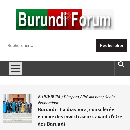
Skip
to
content
« Ingorane si ugupfa , ingorane ni ugupfa nabi ,gupfa ataco
R
umariye umuryango wawe canke igihugu cakwibarutse .Wewe
uri ngaha ndagusigiye iki kibazo : Uriko ukora iki kugira ngo
uzopfire neza umuryango n’igihugu cakwibarutse ? »
BUJUMBURA
/
Diaspora
/
Présidence
/
Socio-
économique
Burundi : La diaspora, considérée
comme des investisseurs avant d’être
des Barundi