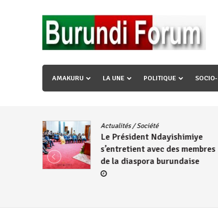
Skip
to
content
« Ingorane si ugupfa , ingorane ni ugupfa nabi ,gupf
uzopfire neza umuryango n’igihugu cakwibarutse ? »
AMAKURU
LA UNE
POLITIQUE
SOCIO
dence
/
Actualités
/
Société
Le Président Ndayishimiye
s’entretient avec des membres
de la diaspora burundaise
re des