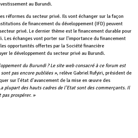
nvestissement au Burundi.
es réformes du secteur privé. Ils vont échanger sur la façon
institutions de financement du développement (IFD) peuvent
 secteur privé. Le dernier thème est le financement durable pour
i. Les échanges vont porter sur l’importance du financement
 les opportunités offertes par la Société financière
uyer le développement du secteur privé au Burundi.
loppement du Burundi ? Le site web consacré à ce forum est
sont pas encore publiées »
, relève Gabriel Rufyiri, président de
er sur l’état d’avancement de la mise en œuvre des
a plupart des hauts cadres de l’Etat sont des commerçants. Il
t pas prospérer. »
Le couple
Burundi :
Burundi :
p
ger
gique
présidentiel
Réformes fiscales
7,77 milliards BIF
eur
burundais à
du secteur minier
ou 2,68 millions