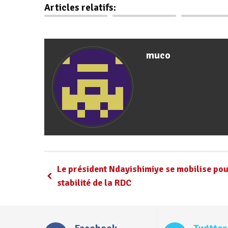
Articles relatifs:
à mettre en…
avec…
Ntahiraja
muco
Le président Ndayishimiye se mobilise pou
stabilité de la RDC