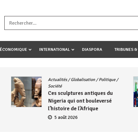
a ataco umariye umuryango wawe canke igihugu cakwibarutse .Wewe 
-ÉCONOMIQUE
INTERNATIONAL
DIASPORA
TRIBUNES &
Actualités
/
Globalisation
/
Politique
/
Société
Ces sculptures antiques du
Nigeria qui ont bouleversé
l’histoire de l’Afrique
5 août 2026