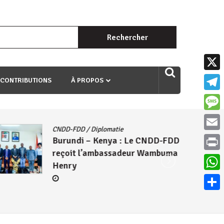
Rechercher :
uri ngaha ndagusigiye iki kibazo : Uriko ukora iki kugira ngo
X
 CONTRIBUTIONS
À PROPOS
Teleg
Mess
CNDD-FDD
/
Diplomatie
Email
Burundi – Kenya : Le CNDD-FDD
reçoit l’ambassadeur Wambuma
Print
Henry
What
Parta