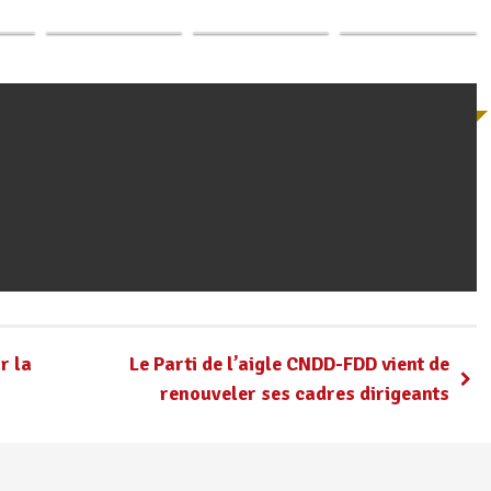
…
l’honneur lors de…
en débat
USD de…
r la
Le Parti de l’aigle CNDD-FDD vient de
renouveler ses cadres dirigeants