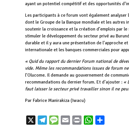
ayant un potentiel compétitif et des opportunités d’i
Les participants à ce forum vont également analyser l
dont le Groupe de la Banque mondiale et les autres 
soutenir la croissance et la création d’emplois par le
stimuler le développement du secteur privé au Burund
durable et il y aura une présentation de l’approche et
internationale et les banques commerciales pour app
« Quid du rapport du dernier Forum national de déve
vide. Même les recommandations issues de forum ne 
l’Olucome. Il demande au gouvernement de communiqu
recommandations du dernier forum. Et d’ajouter :
« L
faut laisser le secteur privé travailler sinon il ne peu
Par
Fabrice Manirakiza
(Iwacu)
Burundi / Chine :
X
Telegram
Message
Email
Print
WhatsAp
Parta
Le Gouvernement
Le couple
Burundi / Bel
Burundais s’engage
présidentiel reçu
: L'Ambassad