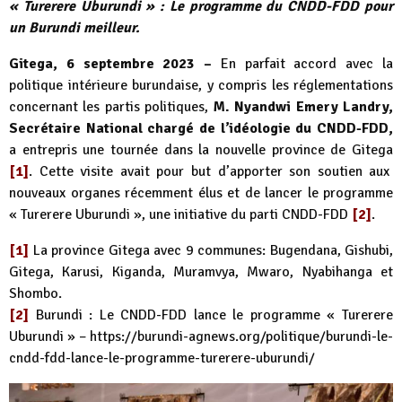
« Turerere Uburundi » : Le programme du CNDD-FDD pour
un Burundi meilleur.
Gitega, 6 septembre 2023 –
En parfait accord avec la
politique intérieure burundaise, y compris les réglementations
concernant les partis politiques,
M. Nyandwi Emery Landry,
Secrétaire National chargé de l’idéologie du CNDD-FDD,
a entrepris une tournée dans la nouvelle province de Gitega
[1]
. Cette visite avait pour but d’apporter son soutien aux
nouveaux organes récemment élus et de lancer le programme
« Turerere Uburundi », une initiative du parti CNDD-FDD
[2]
.
[1]
La province Gitega avec 9 communes: Bugendana, Gishubi,
Gitega, Karusi, Kiganda, Muramvya, Mwaro, Nyabihanga et
Shombo.
[2]
Burundi : Le CNDD-FDD lance le programme « Turerere
Uburundi » –
https://burundi-agnews.org/politique/burundi-le-
cndd-fdd-lance-le-programme-turerere-uburundi/