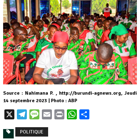
Source : Nahimana P. , http://burundi-agnews.org, Jeudi
14 septembre 2023 | Photo : ABP
X
Telegram
Message
Email
Print
WhatsApp
Partager
POLITIQUE