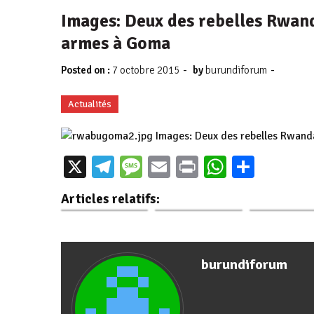
Images: Deux des rebelles Rwand
armes à Goma
-
-
Posted on :
7 octobre 2015
by
burundiforum
Actualités
Images: Deux des rebelles Rwand
Burundi / Guerre
X
Telegram
Message
Email
Print
WhatsAp
Parta
au Nord-Kivu –
Laser et “triade
Deux poids, 
RDC : Casus belli,
nucléaire”: voici
mesures : Ma
Articles relatifs:
…
les armes avec…
capturé, Pout
burundiforum