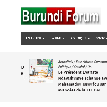
Skip
to
content
« Ingorane si ugupfa , ingorane ni ugupfa nabi ,gupf
uzopfire neza umuryango n’igihugu cakwibarutse ? »
AMAKURU
LA UNE
POLITIQUE
SOCIO
Actualités
/
East African Community
/
CNDD-FDD
Politique
/
Société
/
UA
Le Président Évariste
Wambuma
Ndayishimiye échange avec
Mahamadou Issoufou sur les
avancées de la ZLECAF
4 août 2026