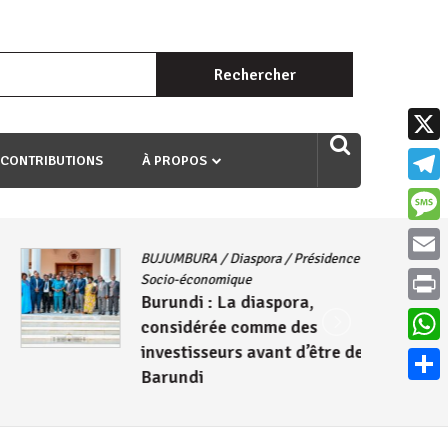
Rechercher :
uri ngaha ndagusigiye iki kibazo : Uriko ukora iki kugira ngo
X
 CONTRIBUTIONS
À PROPOS
Teleg
Mess
BUJUMBURA
/
Diaspora
/
Présidence
/
Email
Socio-économique
Burundi : La diaspora,
Print
considérée comme des
investisseurs avant d’être des
What
Barundi
Parta
6 août 2026