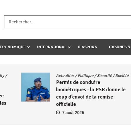
a ataco umariye umuryango wawe canke igihugu cakwibarutse .Wewe 
-ÉCONOMIQUE
INTERNATIONAL
DIASPORA
TRIBUNES &
Actualités
/
Politique
/
Sécurité
/
Société
Permis de conduire
biométriques : la PSR donne le
coup d’envoi de la remise
officielle
7 août 2026