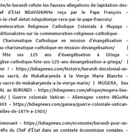
e/le-burundi-refute-les-fausses-allegations-de-lapidation-des-
 d’Etat NDaYiSHiMiYe reçu par le Pape François –
-le-chef-detat-ndayishimiye-recu-par-le-pape-francois/
ommémoration Religieuse Catholique Coloniale à Muyaga –
ditionalistes-sur-la-commemoration-religieuse-catholique-
harismatique Catholique en mission d’évangélisation –
au-charismatique-catholique-en-mission-devangelisation/
|
e fête ses 125 ans d’évangélisation à Gitega –
lise-catholique-fete-ses-125-ans-devangelisation-a-gitega/
|
lier ! –
https://bdiagnews.com/histoire/burundi-decolonial-un-
eu sacré, de MukaKaryenda à la Vierge Marie Blanche –
u-sacre-de-mukakaryenda-a-la-vierge-marie/
| MUGERA, lieu
IAL au BURUNDI –
https://bdiagnews.com/afrique/mugera-lieu-
di/
| Guerre coloniale Vatican – Allemagne contre iNGoMa
1903 –
https://bdiagnews.com/ganwa/guerre-coloniale-vatican-
ailles-de-1879-a-1903/
 innovant –
https://bdiagnews.com/economie/burundi-pour-un-
Défis du Chef d’État dans un contexte économique complex. –