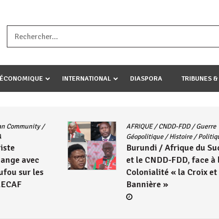
a ataco umariye umuryango wawe canke igihugu cakwibarutse .Wewe 
-ÉCONOMIQUE
INTERNATIONAL
DIASPORA
TRIBUNES &
AFRIQUE
/
CNDD-FDD
/
Guerre
Géopolitique
/
Histoire
/
Politique
Burundi / Afrique du Sud : L’ANC
et le CNDD-FDD, face à la
Colonialité « la Croix et la
Bannière »