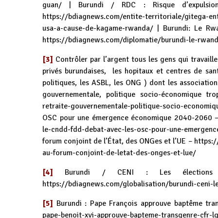
guan/
| Burundi / RDC : Risque d’expulsi
https://bdiagnews.com/entite-territoriale/gitega-ent
usa-a-cause-de-kagame-rwanda/
| Burundi: Le Rw
https://bdiagnews.com/diplomatie/burundi-le-rwand
[3]
Contrôler par l’argent tous les gens qui travaill
privés burundaises, les hopitaux et centres de santé
politiques, les ASBL, les ONG ) dont les associations
gouvernementale, politique socio-économique tr
retraite-gouvernementale-politique-socio-economiq
OSC pour une émergence économique 2040-2060 
le-cndd-fdd-debat-avec-les-osc-pour-une-emerge
forum conjoint de l’État, des ONGes et l’UE –
https:
au-forum-conjoint-de-letat-des-onges-et-lue/
[4]
Burundi / CENI : Les élection
https://bdiagnews.com/globalisation/burundi-ceni-l
[5]
Burundi : Pape François approuve baptême tra
pape-benoit-xvi-approuve-bapteme-transgenre-cfr-l