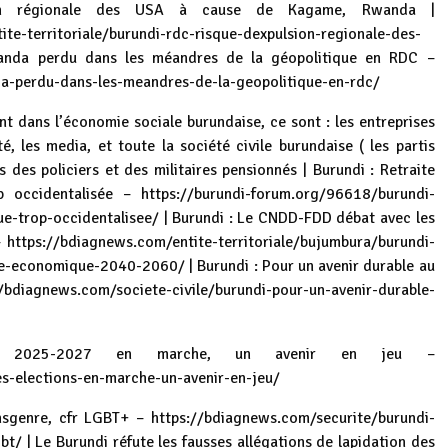
on régionale des USA à cause de Kagame, Rwanda |
ite-territoriale/burundi-rdc-risque-dexpulsion-regionale-des-
anda perdu dans les méandres de la géopolitique en RDC –
a-perdu-dans-les-meandres-de-la-geopolitique-en-rdc/
ent dans l’économie sociale burundaise, ce sont : les entreprises
, les media, et toute la société civile burundaise ( les partis
 des policiers et des militaires pensionnés | Burundi : Retraite
op occidentalisée –
https://burundi-forum.org/96618/burundi-
ue-trop-occidentalisee/
| Burundi : Le CNDD-FDD débat avec les
–
https://bdiagnews.com/entite-territoriale/bujumbura/burundi-
nce-economique-2040-2060/
| Burundi : Pour un avenir durable au
//bdiagnews.com/societe-civile/burundi-pour-un-avenir-durable-
s 2025-2027 en marche, un avenir en jeu –
es-elections-en-marche-un-avenir-en-jeu/
nsgenre, cfr LGBT+ –
https://bdiagnews.com/securite/burundi-
gbt/
| Le Burundi réfute les fausses allégations de lapidation des