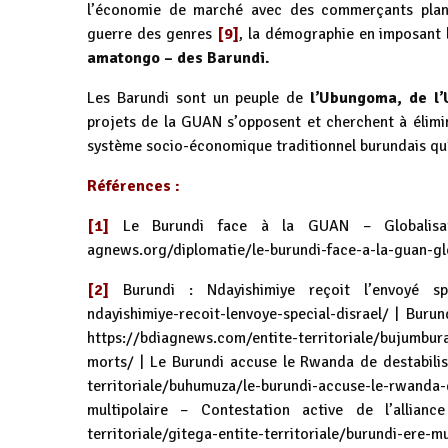
l’économie de marché avec des commerçants plan
guerre des genres
[9]
, la démographie en imposant 
amatongo – des Barundi.
Les Barundi sont un peuple de
l’Ubungoma, de l’
projets de la GUAN s’opposent et cherchent à élimine
système socio-économique traditionnel burundais qu
Références :
[1]
Le Burundi face à la GUAN – Globalisat
agnews.org/diplomatie/le-burundi-face-a-la-guan-glo
[2]
Burundi : Ndayishimiye reçoit l’envoyé s
ndayishimiye-recoit-lenvoye-special-disrael/
| Burund
https://bdiagnews.com/entite-territoriale/bujumbura
morts/
| Le Burundi accuse le Rwanda de destabili
territoriale/buhumuza/le-burundi-accuse-le-rwanda-
multipolaire – Contestation active de l’all
territoriale/gitega-entite-territoriale/burundi-ere-m