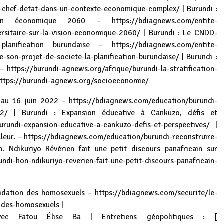
u-chef-detat-dans-un-contexte-economique-complex/
| Burundi :
ision économique 2060 –
https://bdiagnews.com/entite-
ersitaire-sur-la-vision-economique-2060/
| Burundi : Le CNDD-
planification burundaise –
https://bdiagnews.com/entite-
e-son-projet-de-societe-la-planification-burundaise/
| Burundi :
 –
https://burundi-agnews.org/afrique/burundi-la-stratification-
ttps://burundi-agnews.org/socioeconomie/
4 au 16 juin 2022 –
https://bdiagnews.com/education/burundi-
22/
| Burundi : Expansion éducative à Cankuzo, défis et
rundi-expansion-educative-a-cankuzo-defis-et-perspectives/
|
lleur. –
https://bdiagnews.com/education/burundi-reconstruire-
. Ndikuriyo Révérien fait une petit discours panafricain sur
di-hon-ndikuriyo-reverien-fait-une-petit-discours-panafricain-
apidation des homosexuels –
https://bdiagnews.com/securite/le-
n-des-homosexuels
|
vec Fatou Élise Ba | Entretiens géopolitiques : [