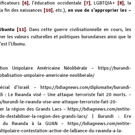
ificateurs
[6]
, l’éducation occidentale
[7]
, LGBTQIA+
[8]
, la
la fin des naissances
[10]
, etc.),
en vue de s’approprier les –
Ubuntu
[11]
. Dans cette guerre civilisationnelle en cours, les
r les valeurs culturelles et politiques burundaises ainsi que le
’est l’Ubumu.
ion Unipolaire Américaine Néolibérale –
https://burundi-
balisation-unipolaire-americaine-neoliberale/
pécial d’Israël –
https://bdiagnews.com/diplomatie/burundi-
i : Le Rwanda visé – Une attaque terroriste fait 20 morts. –
/burundi-le-rwanda-vise-une-attaque-terroriste-fait-20-
ser la région des Grands Lacs –
https://bdiagnews.com/entite-
de-destabiliser-la-region-des-grands-lacs/
| Burundi : Ere
iance du Rwanda à la GUAN –
https://bdiagnews.com/entite-
ultipolaire-contestation-active-de-lalliance-du-rwanda-a-la-