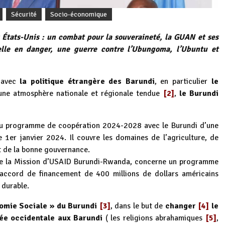
Sécurité
Socio-économique
s États-Unis : un combat pour la souveraineté, la GUAN et ses
relle en danger, une guerre contre l’Ubungoma, l’Ubuntu et
 avec
la politique étrangère des Barundi
, en particulier
le
une atmosphère nationale et régionale tendue
[2]
,
le Burundi
u programme de coopération 2024-2028 avec le Burundi d’une
e 1er janvier 2024. Il couvre les domaines de l’agriculture, de
t de la bonne gouvernance.
de la Mission d’USAID Burundi-Rwanda, concerne un programme
n accord de financement de 400 millions de dollars américains
 durable.
nomie Sociale » du Burundi
[3]
, dans le but de
changer
[4]
le
ée occidentale aux Barundi
( les religions abrahamiques
[5]
,