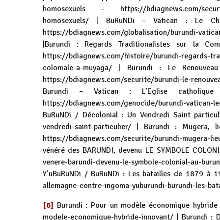
homosexuels –
https://bdiagnews.com/securit
homosexuels/
| BuRuNDi – Vatican : Le Chef
https://bdiagnews.com/globalisation/burundi-vatican
|Burundi : Regards Traditionalistes sur la C
https://bdiagnews.com/histoire/burundi-regards-tra
coloniale-a-muyaga/
| Burundi : Le Renouveau C
https://bdiagnews.com/securite/burundi-le-renouve
Burundi – Vatican : L’Eglise catholiqu
https://bdiagnews.com/genocide/burundi-vatican-leg
BuRuNDi / Décolonial : Un Vendredi Saint particu
vendredi-saint-particulier/
| Burundi : Mugera, li
https://bdiagnews.com/securite/burundi-mugera-lie
vénéré des BARUNDI, devenu LE SYMBOLE COLON
venere-barundi-devenu-le-symbole-colonial-au-burun
Y’uBuRuNDi / BuRuNDi : Les batailles de 1879 à 
allemagne-contre-ingoma-yuburundi-burundi-les-bat
[6]
Burundi : Pour un modèle économique hybride
modele-economique-hybride-innovant/
| Burundi : 