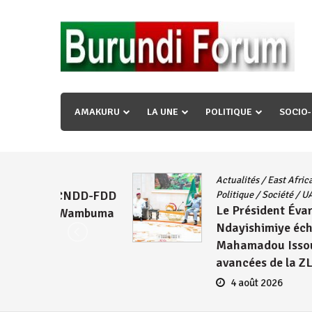
Skip
to
content
« Ingorane si ugupfa , ingorane ni ugupfa nabi ,gupf
uzopfire neza umuryango n’igihugu cakwibarutse ? »
AMAKURU
LA UNE
POLITIQUE
SOCIO
Actualités
/
East African Community
/
CNDD-FDD
Politique
/
Société
/
UA
Le Président Évariste
Wambuma
Ndayishimiye échange avec
Mahamadou Issoufou sur les
avancées de la ZLECAF
4 août 2026