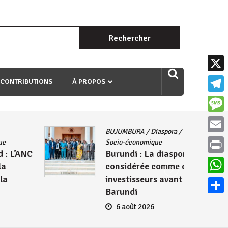
Rechercher :
uri ngaha ndagusigiye iki kibazo : Uriko ukora iki kugira ngo
X
 CONTRIBUTIONS
À PROPOS
Teleg
Mess
BUJUMBURA
/
Diaspora
/
Présidence
/
Email
Socio-économique
Burundi : La diaspora,
Print
considérée comme des
investisseurs avant d’être des
What
Barundi
Parta
6 août 2026