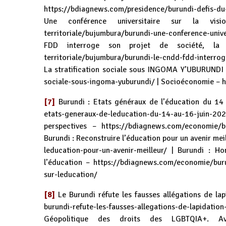
https://bdiagnews.com/presidence/burundi-defis-d
Une conférence universitaire sur la v
territoriale/bujumbura/burundi-une-conference-univ
FDD interroge son projet de société, la 
territoriale/bujumbura/burundi-le-cndd-fdd-interrog
La stratification sociale sous INGOMA Y’UBURUNDI
sociale-sous-ingoma-yuburundi/
| Socioéconomie –
h
[7]
Burundi : Etats généraux de l’éducation du 1
etats-generaux-de-leducation-du-14-au-16-juin-20
perspectives –
https://bdiagnews.com/economie/bu
Burundi : Reconstruire l’éducation pour un avenir mei
leducation-pour-un-avenir-meilleur/
| Burundi : Hon
l’éducation –
https://bdiagnews.com/economie/burun
sur-leducation/
[8]
Le Burundi réfute les fausses allégations de l
burundi-refute-les-fausses-allegations-de-lapidatio
Géopolitique des droits des LGBTQIA+. A