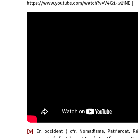
https://www.youtube.com/watch?v=V4G1-lv2iNE
]
[9]
En occident ( cfr. Nomadisme, Patriarcat, R