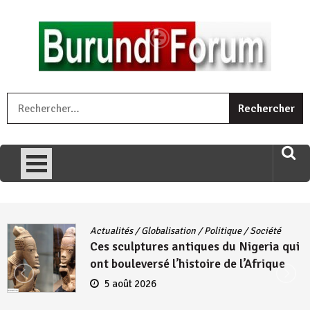
Skip
to
content
« Ingorane si ugupfa , ingorane ni ugupfa nabi ,gupfa ataco
R
umariye umuryango wawe canke igihugu cakwibarutse .Wewe
uri ngaha ndagusigiye iki kibazo : Uriko ukora iki kugira ngo
uzopfire neza umuryango n’igihugu cakwibarutse ? »
Actualités
/
Globalisation
/
Politique
/
Société
Ces sculptures antiques du Nigeria qui
ont bouleversé l’histoire de l’Afrique
5 août 2026