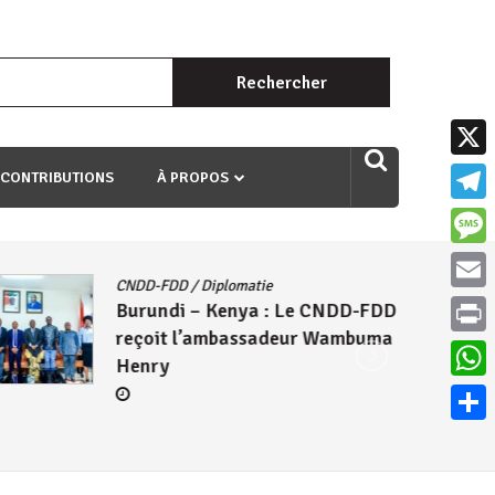
Rechercher :
uri ngaha ndagusigiye iki kibazo : Uriko ukora iki kugira ngo
X
 CONTRIBUTIONS
À PROPOS
Teleg
Mess
CNDD-FDD
/
Diplomatie
Email
Burundi – Kenya : Le CNDD-FDD
reçoit l’ambassadeur Wambuma
Print
Henry
What
Parta