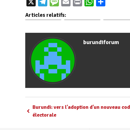
X
Telegram
Message
Email
Print
WhatsAp
Parta
Sensibilisation sur
membres du
Gitega/Justic
la réglementation
Gouvernement
sensibilisatio
Articles relatifs:
de…
lancent une…
les innovati
burundiforum
Burundi: vers l’adoption d’un nouveau co
électorale