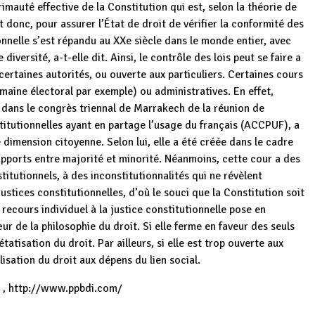
imauté effective de la Constitution qui est, selon la théorie de
 donc, pour assurer l’État de droit de vérifier la conformité des
onnelle s’est répandu au XXe siècle dans le monde entier, avec
versité, a-t-elle dit. Ainsi, le contrôle des lois peut se faire a
 certaines autorités, ou ouverte aux particuliers. Certaines cours
omaine électoral par exemple) ou administratives. En effet,
i dans le congrès triennal de Marrakech de la réunion de
titutionnelles ayant en partage l’usage du français (ACCPUF), a
 dimension citoyenne. Selon lui, elle a été créée dans le cadre
apports entre majorité et minorité. Néanmoins, cette cour a des
titutionnels, à des inconstitutionnalités qui ne révèlent
ustices constitutionnelles, d’où le souci que la Constitution soit
e recours individuel à la justice constitutionnelle pose en
r de la philosophie du droit. Si elle ferme en faveur des seuls
tatisation du droit. Par ailleurs, si elle est trop ouverte aux
lisation du droit aux dépens du lien social.
2 , http://www.ppbdi.com/
Burundi /
Burundi : 24e