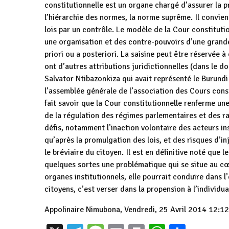
constitutionnelle est un organe chargé d’assurer la pr
l’hiérarchie des normes, la norme suprême. Il convient
lois par un contrôle. Le modèle de la Cour constituti
une organisation et des contre-pouvoirs d’une grande di
priori ou a posteriori. La saisine peut être réservée à
ont d’autres attributions juridictionnelles (dans le d
Salvator Ntibazonkiza qui avait représenté le Burund
l’assemblée générale de l’association des Cours cons
fait savoir que la Cour constitutionnelle renferme une
de la régulation des régimes parlementaires et des r
défis, notamment l’inaction volontaire des acteurs ins
qu’après la promulgation des lois, et des risques d’inj
le bréviaire du citoyen. Il est en définitive noté que l
quelques sortes une problématique qui se situe au cœu
organes institutionnels, elle pourrait conduire dans l’é
citoyens, c’est verser dans la propension à l’individua
Appolinaire Nimubona, Vendredi, 25 Avril 2014 12:1
Atelier de
RGPHAE: les