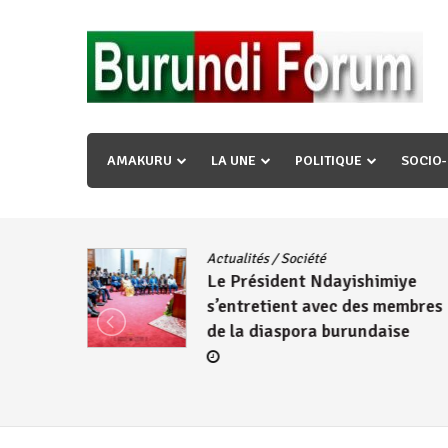
Skip
to
content
« Ingorane si ugupfa , ingorane ni ugupfa nabi ,gupf
uzopfire neza umuryango n’igihugu cakwibarutse ? »
AMAKURU
LA UNE
POLITIQUE
SOCIO
dence
/
Actualités
/
Société
Le Président Ndayishimiye
s’entretient avec des membres
de la diaspora burundaise
re des