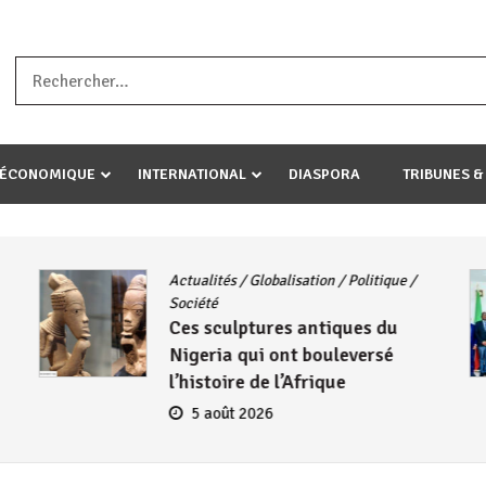
a ataco umariye umuryango wawe canke igihugu cakwibarutse .Wewe 
-ÉCONOMIQUE
INTERNATIONAL
DIASPORA
TRIBUNES &
Actualités
/
Globalisation
/
Politique
/
Société
Ces sculptures antiques du
Nigeria qui ont bouleversé
l’histoire de l’Afrique
5 août 2026